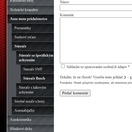
Karosárske diely
Názov:
Technické kvapaliny
Komentár:
Auto moto príslušenstvo
Pneumatiky
Snehové reťaze
Stierače
Stierače so špecifickým
uchytením
Súhlasím so spracovaním osobných údajov *
Stierače SWF
Dokážte, že ste človek! Vyriešte tento príklad
-
Stierače Bosch
Poznámka: Neradi príspevky moderujeme, ale nemiestne prí
Stierače s hákovým
uchytením
Strešné nosiče a boxy
Autonabíjačky
Autokozmetika
Hlinikové disky