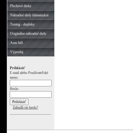
Plechové disky
Náhradné diely klimatizácie
Tuning - doplnky
Originálne náhradné diely
Auto hifi
Výpredaj
Prihlásiť
E-mail alebo Používateľské
meno:
Heslo:
Zabudli ste heslo?