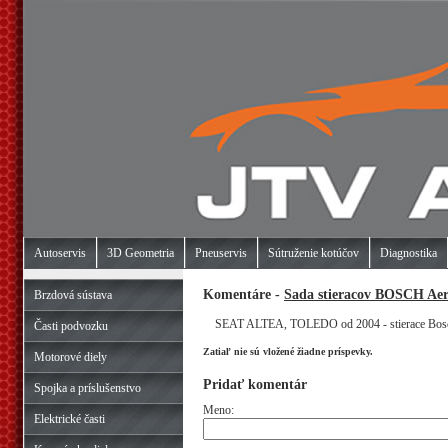
Autoservis
3D Geometria
Pneuservis
Sútruženie kotúčov
Diagnostika
Komentáre -
Sada stieracov BOSCH Ae
Brzdová sústava
SEAT ALTEA, TOLEDO od 2004 - stierace Bos
Časti podvozku
Zatiaľ nie sú vložené žiadne príspevky.
Motorové diely
Pridať komentár
Spojka a príslušenstvo
Meno:
Elektrické časti