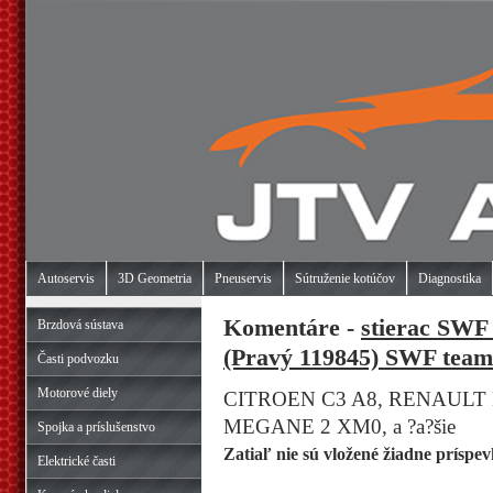
Autoservis
3D Geometria
Pneuservis
Sútruženie kotúčov
Diagnostika
Komentáre -
stierac SWF
Brzdová sústava
(Pravý 119845) SWF team 
Časti podvozku
Motorové diely
CITROEN C3 A8, RENAULT 
MEGANE 2 XM0, a ?a?šie
Spojka a príslušenstvo
Zatiaľ nie sú vložené žiadne príspev
Elektrické časti