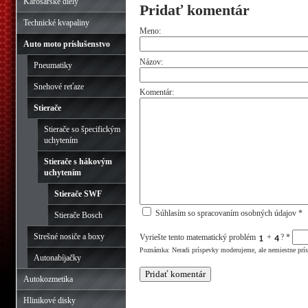
Karosárske diely
Pridať komentár
Technické kvapaliny
Meno:
Auto moto príslušenstvo
Názov:
Pneumatiky
Snehové reťaze
Komentár:
Stierače
Stierače so špecifickým
uchytením
Stierače s hákovým
uchytením
Stierače SWF
Súhlasím so spracovaním osobných údajov *
Stierače Bosch
Strešné nosiče a boxy
Vyriešte tento matematický problém
+
?
*
Poznámka: Neradi príspevky moderujeme, ale nemiestne prí
Autonabíjačky
Autokozmetika
Hlinikové disky