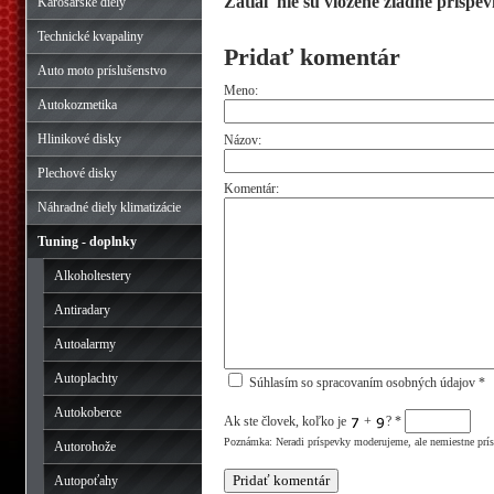
Zatiaľ nie sú vložené žiadne príspev
Karosárske diely
Technické kvapaliny
Pridať komentár
Auto moto príslušenstvo
Meno:
Autokozmetika
Hlinikové disky
Názov:
Plechové disky
Komentár:
Náhradné diely klimatizácie
Tuning - doplnky
Alkoholtestery
Antiradary
Autoalarmy
Autoplachty
Súhlasím so spracovaním osobných údajov *
Autokoberce
Ak ste človek, koľko je
+
?
*
Poznámka: Neradi príspevky moderujeme, ale nemiestne prí
Autorohože
Autopoťahy