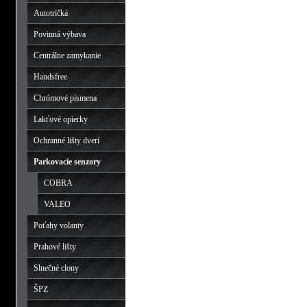
Autotričká
Povinná výbava
Centrálne zamykanie
Handsfree
Chrómové písmena
Lakťové opierky
Ochranné lišty dverí
Parkovacie senzory
COBRA
VALEO
Poťahy volanty
Prahové lišty
Slnečné clony
ŠPZ