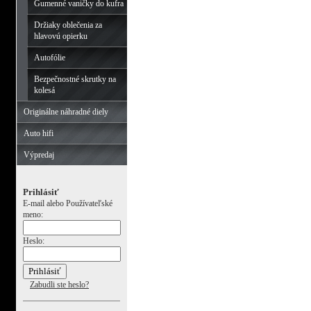
Gumenné vaničky do kufra
Držiaky oblečenia za
hlavovú opierku
Autofólie
Bezpečnostné skrutky na
kolesá
Originálne náhradné diely
Auto hifi
Výpredaj
Prihlásiť
E-mail alebo Používateľské
meno:
Heslo:
Zabudli ste heslo?