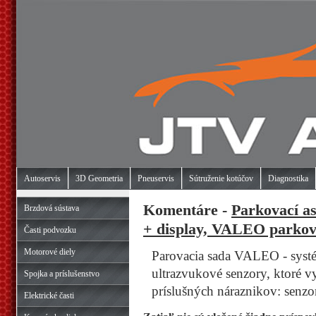
Autoservis
3D Geometria
Pneuservis
Sútruženie kotúčov
Diagnostika
Komentáre -
Parkovací as
Brzdová sústava
+ display, VALEO parkov
Časti podvozku
Motorové diely
Parovacia sada VALEO - systé
ultrazvukové senzory, ktoré 
Spojka a príslušenstvo
príslušných náraznikov: senzor
Elektrické časti