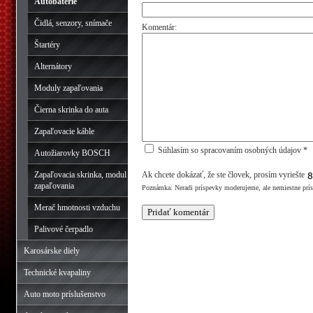
Autobatérie
Čidlá, senzory, snímače
Komentár:
Štartéry
Alternátory
Moduly zapaľovania
Čierna skrinka do auta
Zapaľovacie káble
Súhlasím so spracovaním osobných údajov *
Autožiarovky BOSCH
Zapaľovacia skrinka, modul
Ak chcete dokázať, že ste človek, prosím vyriešte
zapaľovania
Poznámka: Neradi príspevky moderujeme, ale nemiestne prí
Merač hmotnosti vzduchu
Palivové čerpadlo
Karosárske diely
Technické kvapaliny
Auto moto príslušenstvo