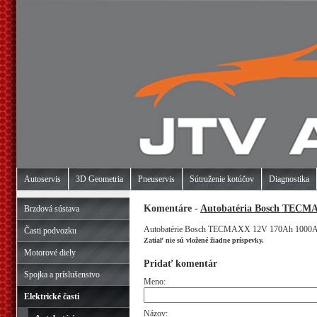
Autoservis
3D Geometria
Pneuservis
Sútruženie kotúčov
Diagnostika
Komentáre -
Autobatéria Bosch TECMA
Brzdová sústava
Autobatérie Bosch TECMAXX 12V 170Ah 1000
Časti podvozku
Zatiaľ nie sú vložené žiadne príspevky.
Motorové diely
Pridať komentár
Spojka a príslušenstvo
Meno:
Elektrické časti
Názov: