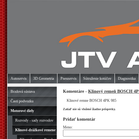
Autoservis
3D Geometria
Pneuservis
Sútruženie kotúčov
Diagnostika
Komentáre -
Klinový remeň BOSCH 4P
Brzdová sústava
Klinové remne BOSCH 4PK 985
Časti podvozku
Zatiaľ nie sú vložené žiadne príspevky.
Motorové diely
Pridať komentár
Rozvody - sady rozvodov
Meno:
Klinové-drážkové remene