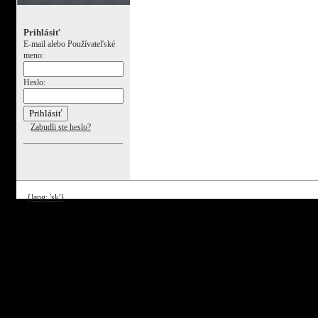
Prihlásiť
E-mail alebo Používateľské
meno:
Heslo:
Zabudli ste heslo?
{lang: 'sk'}