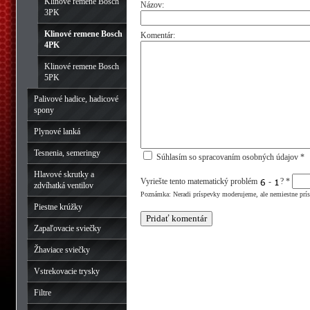
Klinové remene Bosch
Názov:
3PK
Klinové remene Bosch
Komentár:
4PK
Klinové remene Bosch
5PK
Palivové hadice, hadicové
spony
Plynové lanká
Tesnenia, semeringy
Súhlasím so spracovaním osobných údajov *
Hlavové skrutky a
Vyriešte tento matematický problém
-
?
*
zdvíhatká ventilov
Poznámka: Neradi príspevky moderujeme, ale nemiestne prí
Piestne krúžky
Zapaľovacie sviečky
Žhaviace sviečky
Vstrekovacie trysky
Filtre