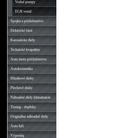
Vodné pumpy
EGR ventil
Spojka a príslušenstvo
Elektrické časti
Karosárske diely
Technické kvapaliny
Auto moto príslušenstvo
Autokozmetika
Hlinikové disky
Plechové disky
Náhradné diely klimatizácie
Tuning - doplnky
Originálne náhradné diely
Auto hifi
Výpredaj