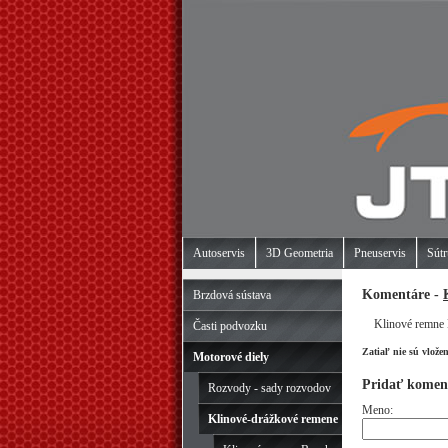
Autoservis
3D Geometria
Pneuservis
Sútr
Komentáre -
Brzdová sústava
Klinové remn
Časti podvozku
Zatiaľ nie sú vlože
Motorové diely
Pridať komen
Rozvody - sady rozvodov
Meno:
Klinové-drážkové remene