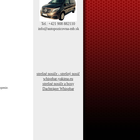
Tel.: +421 908 882110
info@autopozicovna-mb.sk
strešné nosiče - strešný nosič
whispbar-yakima.eu
strešné nosiče a boxy
openie.
Dachträger Whispbar