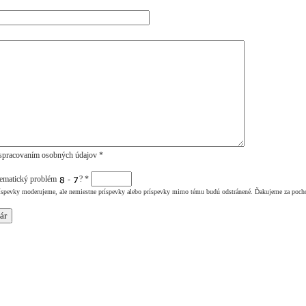
spracovaním osobných údajov *
tematický problém
-
?
*
íspevky moderujeme, ale nemiestne príspevky alebo príspevky mimo tému budú odstránené. Ďakujeme za poch