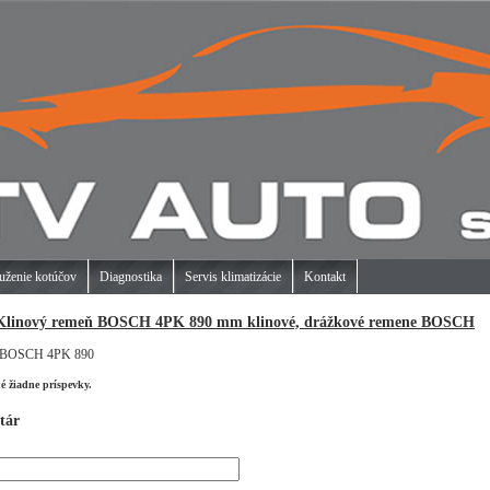
uženie kotúčov
Diagnostika
Servis klimatizácie
Kontakt
Klinový remeň BOSCH 4PK 890 mm klinové, drážkové remene BOSCH
e BOSCH 4PK 890
né žiadne príspevky.
tár