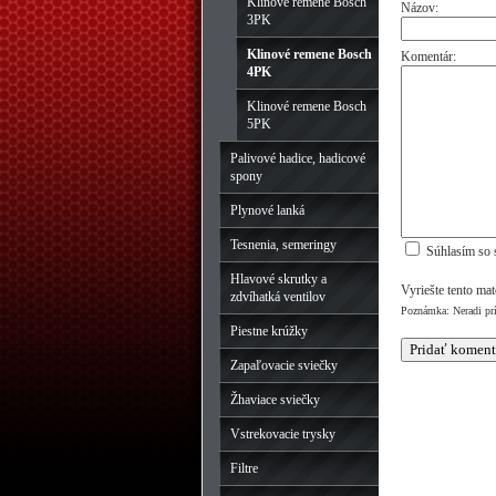
Klinové remene Bosch
Názov:
3PK
Klinové remene Bosch
Komentár:
4PK
Klinové remene Bosch
5PK
Palivové hadice, hadicové
spony
Plynové lanká
Tesnenia, semeringy
Súhlasím so 
Hlavové skrutky a
Vyriešte tento ma
zdvíhatká ventilov
Poznámka: Neradi pr
Piestne krúžky
Zapaľovacie sviečky
Žhaviace sviečky
Vstrekovacie trysky
Filtre