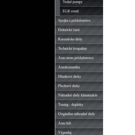
Vodné pumpy
EGR ventil
Spojka a príslušenstvo
Elektrické časti
Karosárske diely
Technické kvapaliny
Auto moto príslušenstvo
Autokozmetika
Hlinikové disky
Plechové disky
Náhradné diely klimatizácie
Tuning - doplnky
Originálne náhradné diely
Auto hifi
Výpredaj