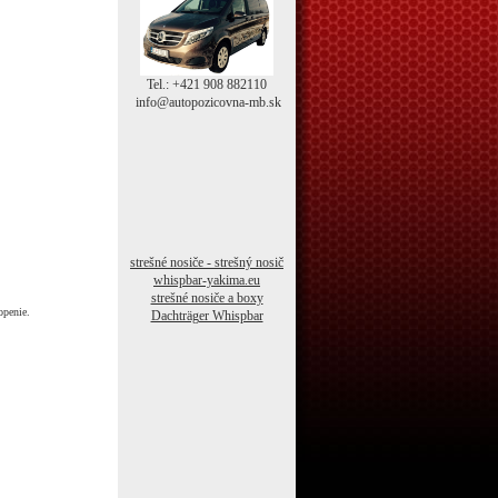
Tel.: +421 908 882110
info@autopozicovna-mb.sk
strešné nosiče - strešný nosič
whispbar-yakima.eu
strešné nosiče a boxy
openie.
Dachträger Whispbar