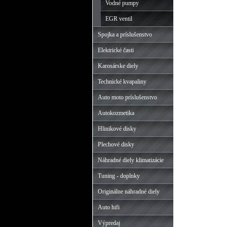
Vodné pumpy
EGR ventil
Spojka a príslušenstvo
Elektrické časti
Karosárske diely
Technické kvapaliny
Auto moto príslušenstvo
Autokozmetika
Hlinikové disky
Plechové disky
Náhradné diely klimatizácie
Tuning - doplnky
Originálne náhradné diely
Auto hifi
Výpredaj