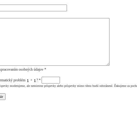
spracovaním osobných údajov *
tematický problém
+
?
*
íspevky moderujeme, ale nemiestne príspevky alebo príspevky mimo tému budú odstránené. Ďakujeme za poch