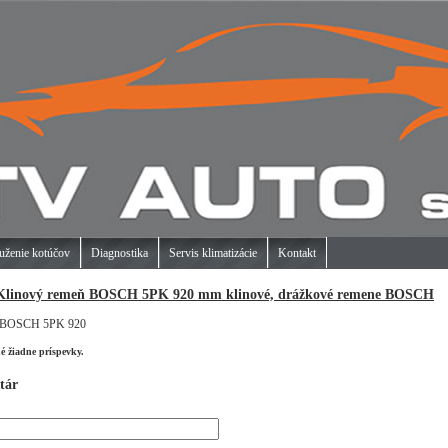
uženie kotúčov
Diagnostika
Servis klimatizácie
Kontakt
Klinový remeň BOSCH 5PK 920 mm klinové, drážkové remene BOSCH
e BOSCH 5PK 920
né žiadne príspevky.
tár