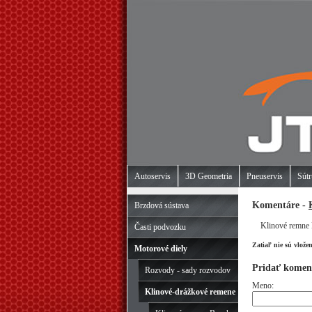
Autoservis
3D Geometria
Pneuservis
Sútr
Komentáre -
Brzdová sústava
Klinové remn
Časti podvozku
Zatiaľ nie sú vlože
Motorové diely
Pridať komen
Rozvody - sady rozvodov
Meno:
Klinové-drážkové remene