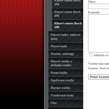
Klinové remene Bosch
Názov:
3PK
Klinové remene Bosch
Komentár:
4PK
Klinové remene Bosch
5PK
Palivové hadice, hadicové
spony
Plynové lanká
Tesnenia, semeringy
Súhlasím so 
Hlavové skrutky a
Vyriešte tento ma
zdvíhatká ventilov
Poznámka: Neradi pr
Piestne krúžky
Zapaľovacie sviečky
Žhaviace sviečky
Vstrekovacie trysky
Filtre