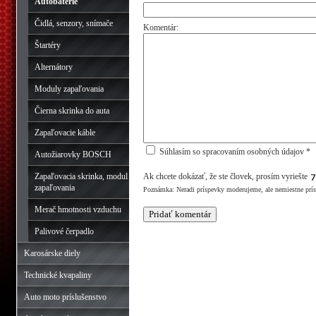
Autobatérie
Čidlá, senzory, snímače
Komentár:
Štartéry
Alternátory
Moduly zapaľovania
Čierna skrinka do auta
Zapaľovacie káble
Súhlasím so spracovaním osobných údajov *
Autožiarovky BOSCH
Zapaľovacia skrinka, modul
Ak chcete dokázať, že ste človek, prosím vyriešte
zapaľovania
Poznámka: Neradi príspevky moderujeme, ale nemiestne prí
Merač hmotnosti vzduchu
Palivové čerpadlo
Karosárske diely
Technické kvapaliny
Auto moto príslušenstvo