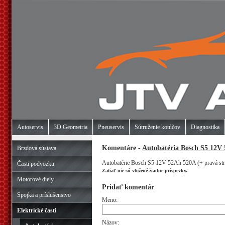
Autoservis
3D Geometria
Pneuservis
Sútruženie kotúčov
Diagnostika
Komentáre -
Autobatéria Bosch S5 12V 
Brzdová sústava
Autobatérie Bosch S5 12V 52Ah 520A (+ pravá str
Časti podvozku
Zatiaľ nie sú vložené žiadne príspevky.
Motorové diely
Pridať komentár
Spojka a príslušenstvo
Meno:
Elektrické časti
Názov: