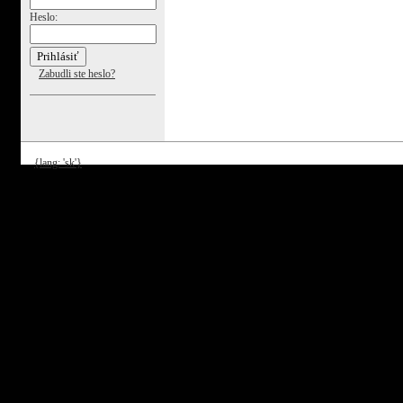
Heslo:
Zabudli ste heslo?
{lang: 'sk'}