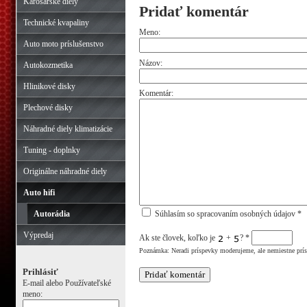
Karosárske diely
Pridať komentár
Technické kvapaliny
Meno:
Auto moto príslušenstvo
Názov:
Autokozmetika
Hlinikové disky
Komentár:
Plechové disky
Náhradné diely klimatizácie
Tuning - doplnky
Originálne náhradné diely
Auto hifi
Autorádia
Súhlasím so spracovaním osobných údajov *
Výpredaj
Ak ste človek, koľko je
+
?
*
Poznámka: Neradi príspevky moderujeme, ale nemiestne prí
Prihlásiť
E-mail alebo Používateľské
meno: