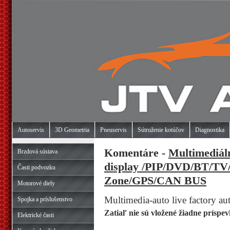
Autoservis
3D Geometria
Pneuservis
Sútruženie kotúčov
Diagnostika
Komentáre -
Multimediál
Brzdová sústava
display /PIP/DVD/BT/T
Časti podvozku
Zone/GPS/CAN BUS
Motorové diely
Multimedia-auto live factory a
Spojka a príslušenstvo
Zatiaľ nie sú vložené žiadne príspev
Elektrické časti