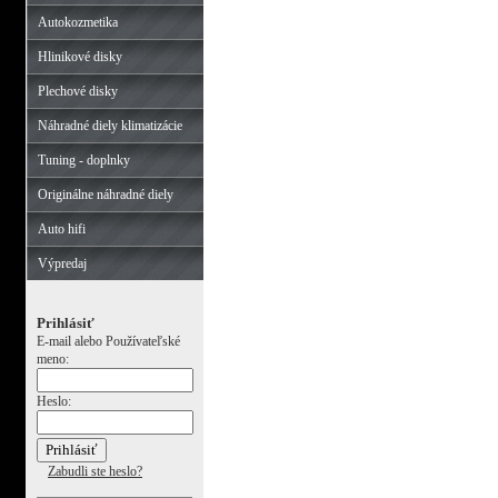
Autokozmetika
Hlinikové disky
Plechové disky
Náhradné diely klimatizácie
Tuning - doplnky
Originálne náhradné diely
Auto hifi
Výpredaj
Prihlásiť
E-mail alebo Používateľské
meno:
Heslo:
Zabudli ste heslo?