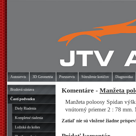
Autoservis
3D Geometria
Pneuservis
Sútruženie kotúčov
Diagnostika
Komentáre -
Manžeta po
Brzdová sústava
Časti podvozku
Manžeta poloosy Spidan výšk
Diely Riadenia
vnútorný priemer 2 : 78 mm. M
Kompletné riadenia
Zatiaľ nie sú vložené žiadne príspev
Ložiská do kolies
Pridať komentár