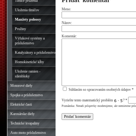
Tlmiče pruženia
Meno:
Uloženia tlmičov
Manžety poloosy
Názov:
Pružiny
Komentár:
Výfukové systémy a
príslušenstvo
Katalyzátory a príslušenstvo
Homokinetické kĺby
Uloženie ramien -
silenbloky
Motorové diely
Súhlasím so spracovaním osobných údajov *
Spojka a príslušenstvo
Vyriešte tento matematický problém
-
?
*
Elektrické časti
Poznámka: Neradi príspevky moderujeme, ale nemiestne prí
Karosárske diely
Technické kvapaliny
Auto moto príslušenstvo