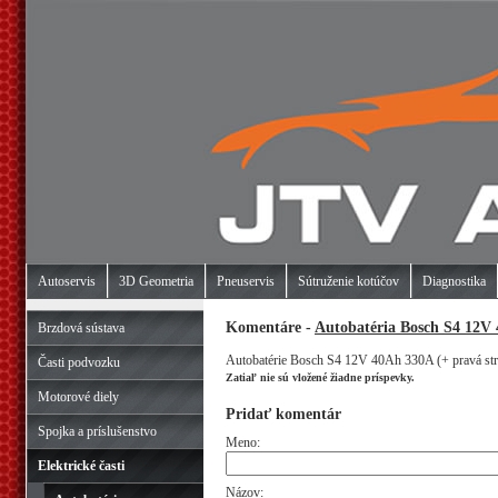
Autoservis
3D Geometria
Pneuservis
Sútruženie kotúčov
Diagnostika
Komentáre -
Autobatéria Bosch S4 12V 
Brzdová sústava
Autobatérie Bosch S4 12V 40Ah 330A (+ pravá str
Časti podvozku
Zatiaľ nie sú vložené žiadne príspevky.
Motorové diely
Pridať komentár
Spojka a príslušenstvo
Meno:
Elektrické časti
Názov: