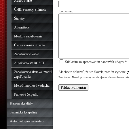
Autobatérie
Čidlá, senzory, snímače
Komentár:
Štartéry
Alternátory
Moduly zapaľovania
Čierna skrinka do auta
Zapaľovacie káble
Súhlasím so spracovaním osobných údajov *
Autožiarovky BOSCH
Zapaľovacia skrinka, modul
Ak chcete dokázať, že ste človek, prosím vyriešte
zapaľovania
Poznámka: Neradi príspevky moderujeme, ale nemiestne prí
Merač hmotnosti vzduchu
Palivové čerpadlo
Karosárske diely
Technické kvapaliny
Auto moto príslušenstvo