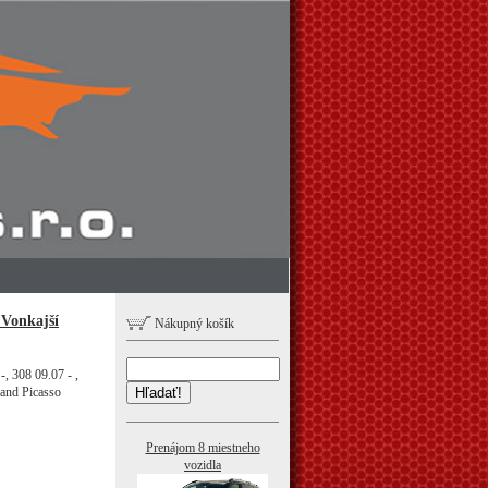
Vonkajší
Nákupný košík
 308 09.07 - ,
rand Picasso
Hľadať!
Prenájom 8 miestneho
vozidla