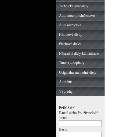
Technické kvapaliny
Auto moto príslušenstvo
Autokozmetika
Hlinikové disky
Plechové disky
Náhradné diely klimatizácie
Tuning - doplnky
Originálne náhradné diely
Auto hifi
Výpredaj
Prihlásiť
E-mail alebo Používateľské
meno:
Heslo: