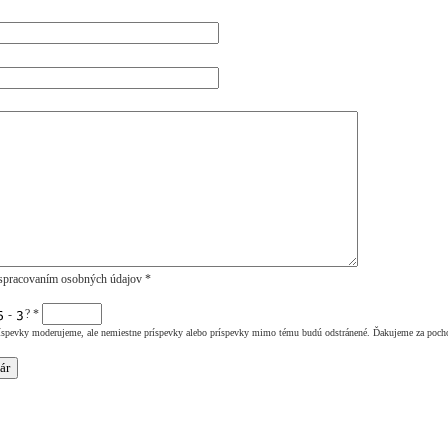
spracovaním osobných údajov *
-
?
*
íspevky moderujeme, ale nemiestne príspevky alebo príspevky mimo tému budú odstránené. Ďakujeme za poch