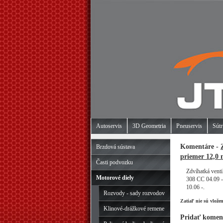
Autoservis
3D Geometria
Pneuservis
Sútr
Komentáre -
Brzdová sústava
priemer 12,0 
Časti podvozku
Zdvíhatká vent
Motorové diely
308 CC 04.09 -
10.06 -.
Rozvody - sady rozvodov
Zatiaľ nie sú vlože
Klinové-drážkové remene
Pridať komen