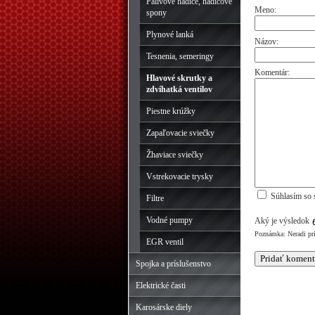
Palivové hadice, hadicové
Meno:
spony
Plynové lanká
Názov:
Tesnenia, semeringy
Komentár:
Hlavové skrutky a
zdvíhatká ventilov
Piestne krúžky
Zapaľovacie sviečky
Žhaviace sviečky
Vstrekovacie trysky
Súhlasím so 
Filtre
Vodné pumpy
Aký je výsledok
Poznámka: Neradi pr
EGR ventil
Spojka a príslušenstvo
Elektrické časti
Karosárske diely