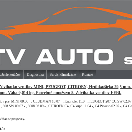
uženie kotúčov
Diagnostika
Servis klimatizácie
Kontakt
Zdvíhatko ventilov MINI, PEUGEOT, CITROEN, Hrúbka/šírka 29,5 mm. 
mm. Váha 0,014 kg. Potrebné množstvo 8. Zdvíhatka ventilov FEBI.
ilov pre: MINI 09.06 - , CLUBMAN 10.07 - , Kabriolet 11.0 -, PEUGEOT 207 CC,SW 02.07 -,
 , 308 SW 09.07 - , 3008 06.09 - , CITROEN C4, C4 kupé 11.04 -, C4 Picasso 02.07 -, C4 G
né žiadne príspevky.
tár