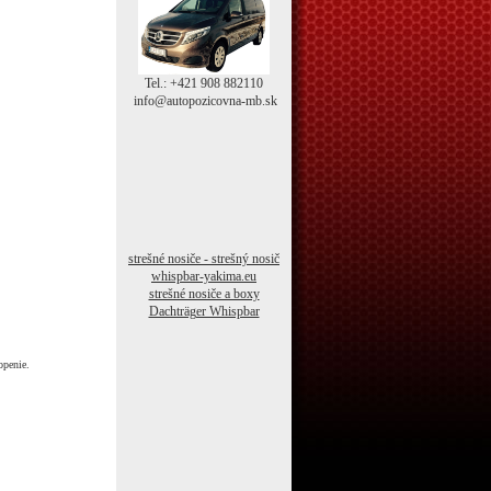
Tel.: +421 908 882110
info@autopozicovna-mb.sk
strešné nosiče - strešný nosič
whispbar-yakima.eu
strešné nosiče a boxy
Dachträger Whispbar
openie.