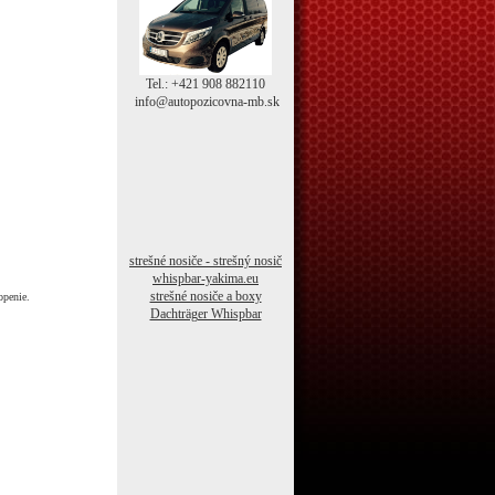
Tel.: +421 908 882110
info@autopozicovna-mb.sk
strešné nosiče - strešný nosič
whispbar-yakima.eu
strešné nosiče a boxy
openie.
Dachträger Whispbar