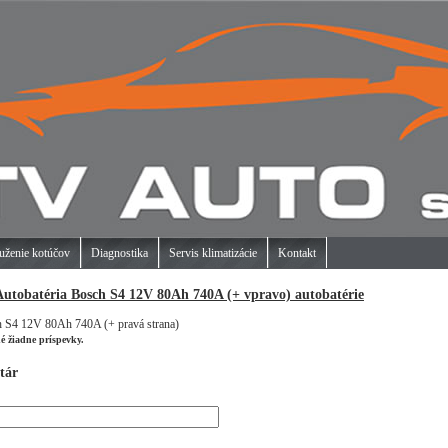
uženie kotúčov
Diagnostika
Servis klimatizácie
Kontakt
Autobatéria Bosch S4 12V 80Ah 740A (+ vpravo) autobatérie
h S4 12V 80Ah 740A (+ pravá strana)
né žiadne príspevky.
tár