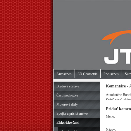
Autoservis
3D Geometria
Pneuservis
Sútr
Komentáre -
Brzdová sústava
Autobatérie Bosc
Časti podvozku
Zatiaľ nie sú vlože
Motorové diely
Pridať komen
Spojka a príslušenstvo
Meno:
Elektrické časti
Názov: