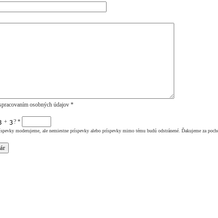
spracovaním osobných údajov *
+
?
*
íspevky moderujeme, ale nemiestne príspevky alebo príspevky mimo tému budú odstránené. Ďakujeme za poch