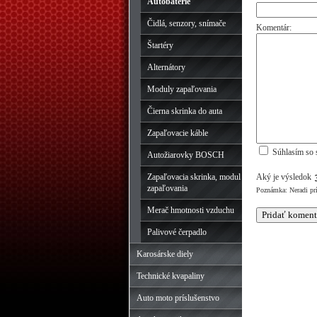
Autobatérie
Čidlá, senzory, snímače
Komentár:
Štartéry
Alternátory
Moduly zapaľovania
Čierna skrinka do auta
Zapaľovacie káble
Súhlasím so 
Autožiarovky BOSCH
Zapaľovacia skrinka, modul
Aký je výsledok
zapaľovania
Poznámka: Neradi pr
Merač hmotnosti vzduchu
Palivové čerpadlo
Karosárske diely
Technické kvapaliny
Auto moto príslušenstvo