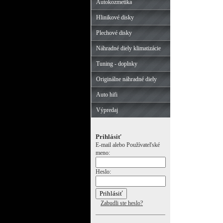
Autokozmetika
Hlinikové disky
Plechové disky
Náhradné diely klimatizácie
Tuning - doplnky
Originálne náhradné diely
Auto hifi
Výpredaj
Prihlásiť
E-mail alebo Používateľské
meno:
Heslo:
Zabudli ste heslo?