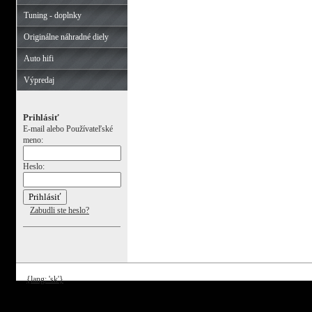
Tuning - doplnky
Originálne náhradné diely
Auto hifi
Výpredaj
Prihlásiť
E-mail alebo Používateľské
meno:
Heslo:
Zabudli ste heslo?
{lang: 'sk'}