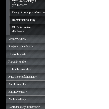
Výfukové systémy a
príslušenstvo
Katalyzátory a príslušenstvo
Homokinetické kĺby
Uloženie ramien -
silenbloky
Motorové diely
Spojka a príslušenstvo
Elektrické časti
Karosárske diely
Technické kvapaliny
Auto moto príslušenstvo
Autokozmetika
Hlinikové disky
Plechové disky
Náhradné diely klimatizácie