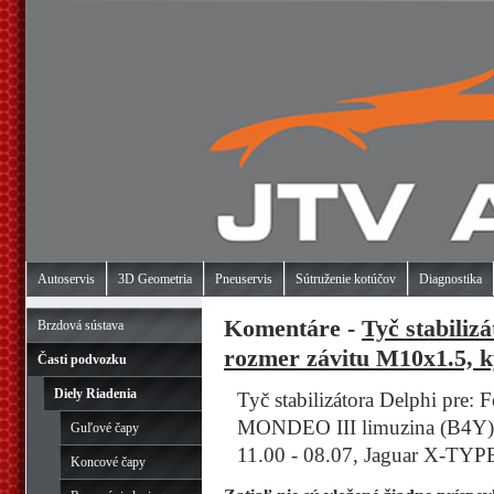
Autoservis
3D Geometria
Pneuservis
Sútruženie kotúčov
Diagnostika
Komentáre -
Tyč stabiliz
Brzdová sústava
rozmer závitu M10x1.5, ky
Časti podvozku
Diely Riadenia
Tyč stabilizátora Delphi pre
MONDEO III limuzina (B4Y)
Guľové čapy
11.00 - 08.07, Jaguar X-TYPE
Koncové čapy