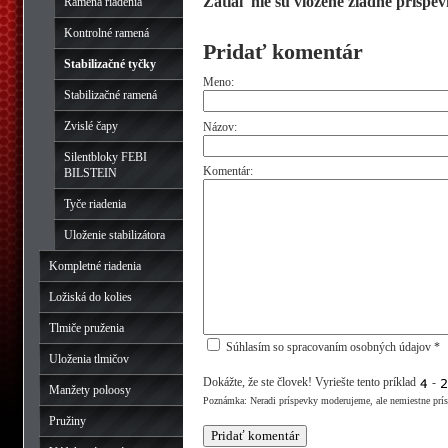
Zatiaľ nie sú vložené žiadne príspev
Ramená riadenia
Kontrolné ramená
Pridať komentár
Stabilizačné tyčky
Meno:
Stabilizačné ramená
Zvislé čapy
Názov:
Silentbloky FEBI
Komentár:
BILSTEIN
Tyče riadenia
Uloženie stabilizátora
Kompletné riadenia
Ložiská do kolies
Tlmiče pruženia
Súhlasím so spracovaním osobných údajov *
Uloženia tlmičov
Dokážte, že ste človek! Vyriešte tento príklad
-
Manžety poloosy
Poznámka: Neradi príspevky moderujeme, ale nemiestne prí
Pružiny