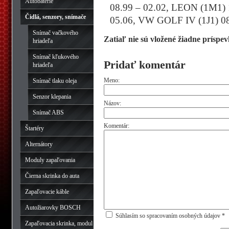
Autobatérie
08.99 – 02.02, LEON (1M1) 
Čidlá, senzory, snímače
05.06, VW GOLF IV (1J1) 08
Snímač vačkového
Zatiaľ nie sú vložené žiadne príspev
hriadeľa
Snímač kľukového
Pridať komentár
hriadeľa
Meno:
Snímač tlaku oleja
Senzor klepania
Názov:
Snímač ABS
Komentár:
Štartéry
Alternátory
Moduly zapaľovania
Čierna skrinka do auta
Zapaľovacie káble
Autožiarovky BOSCH
Súhlasím so spracovaním osobných údajov *
Zapaľovacia skrinka, modul