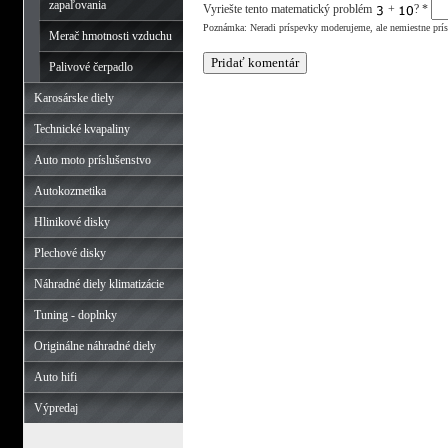
zapaľovania
Vyriešte tento matematický problém
+
?
*
Poznámka: Neradi príspevky moderujeme, ale nemiestne prí
Merač hmotnosti vzduchu
Palivové čerpadlo
Karosárske diely
Technické kvapaliny
Auto moto príslušenstvo
Autokozmetika
Hlinikové disky
Plechové disky
Náhradné diely klimatizácie
Tuning - doplnky
Originálne náhradné diely
Auto hifi
Výpredaj