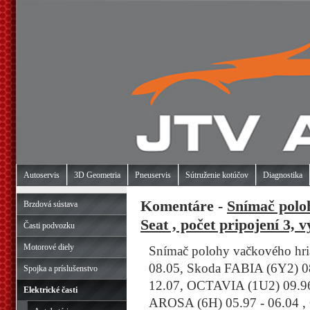
Autoservis
3D Geometria
Pneuservis
Sútruženie kotúčov
Diagnostika
Komentáre -
Snímač polo
Brzdová sústava
Seat , počet pripojení 3
Časti podvozku
Motorové diely
Snímač polohy vačkového hria
08.05, Skoda FABIA (6Y2) 0
Spojka a príslušenstvo
12.07, OCTAVIA (1U2) 09.96
Elektrické časti
AROSA (6H) 05.97 - 06.04 ,