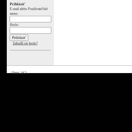
Prihlásiť
E-mail alebo Používateľské
meno:
Heslo:
Zabudli ste heslo?
{lang: 'sk'}