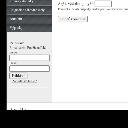
Tuning - doplnky
Aký je výsledok
-
?
*
Poznámka: Neradi príspevky moderujeme, ale nemiestne prí
Originálne náhradné diely
Auto hifi
Výpredaj
Prihlásiť
E-mail alebo Používateľské
meno:
Heslo:
Zabudli ste heslo?
{lang: 'sk'}