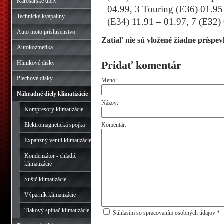
Karosárske diely
04.99, 3 Touring (E36) 01.95
Technické kvapaliny
(E34) 11.91 – 01.97, 7 (E32)
Auto moto príslušenstvo
Zatiaľ nie sú vložené žiadne príspev
Autokozmetika
Pridať komentár
Hlinikové disky
Plechové disky
Meno:
Náhradné diely klimatizácie
Názov:
Kompresory klimatizácie
Elektromagnetická spojka
Komentár:
Expanzný ventil klimatizácie
Kondenzátor - chladič
klimatizácie
Sušič klimatizácie
Výparník klimatizácie
Tlakový spínač klimatizácie
Súhlasím so spracovaním osobných údajov *