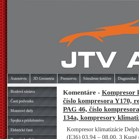
Autoservis
3D Geometria
Pneuservis
Sútruženie kotúčov
Diagnostika
Komentáre -
Kompresor k
Brzdová sústava
číslo kompresora Y170, 
Časti podvozku
PAG 46, číslo kompresora 
Motorové diely
134a, kompresory klimati
Spojka a príslušenstvo
Kompresor klimatizácie Delp
Elektrické časti
(E36) 03.94 – 08.00, 3 Kupé 