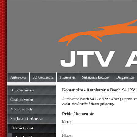
Autoservis
3D Geometria
Pneuservis
Sútruženie kotúčov
Diagnostika
Komentáre -
Autobatéria Bosch S4 12V 
Brzdová sústava
Autobatérie Bosch S4 12V 52Ah 470A (+ pravá str
Časti podvozku
Zatiaľ nie sú vložené žiadne príspevky.
Motorové diely
Pridať komentár
Spojka a príslušenstvo
Meno:
Elektrické časti
Názov: