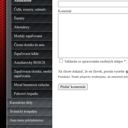
Autobatérie
Čidlá, senzory, snímače
Komentár:
Štartéry
Alternátory
Moduly zapaľovania
Čierna skrinka do auta
Zapaľovacie káble
Súhlasím so spracovaním osobných údajov *
Autožiarovky BOSCH
Zapaľovacia skrinka, modul
Ak chcete dokázať, že ste človek, prosím vyriešte
zapaľovania
Poznámka: Neradi príspevky moderujeme, ale nemiestne prí
Merač hmotnosti vzduchu
Palivové čerpadlo
Karosárske diely
Technické kvapaliny
Auto moto príslušenstvo