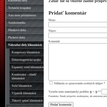
Karosárske diely
Zatiaľ nie sú vložené žiadne príspev
Technické kvapaliny
Pridať komentár
Auto moto príslušenstvo
Meno:
Autokozmetika
Hlinikové disky
Názov:
Plechové disky
Komentár:
Náhradné diely klimatizácie
Kompresory klimatizácie
Elektromagnetická spojka
Expanzný ventil klimatizácie
Kondenzátor - chladič
klimatizácie
Súhlasím so spracovaním osobných údajov *
Sušič klimatizácie
Vyriešte tento matematický problém
+
?
*
Výparník klimatizácie
Poznámka: Neradi príspevky moderujeme, ale nemiestne prí
Tlakový spínač klimatizácie