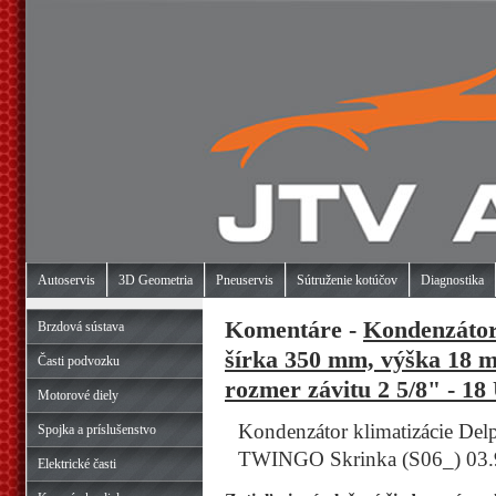
Autoservis
3D Geometria
Pneuservis
Sútruženie kotúčov
Diagnostika
Komentáre -
Kondenzátor 
Brzdová sústava
šírka 350 mm, výška 18 m
Časti podvozku
rozmer závitu 2 5/8" - 18
Motorové diely
Kondenzátor klimatizácie Del
Spojka a príslušenstvo
TWINGO Skrinka (S06_) 03.9
Elektrické časti