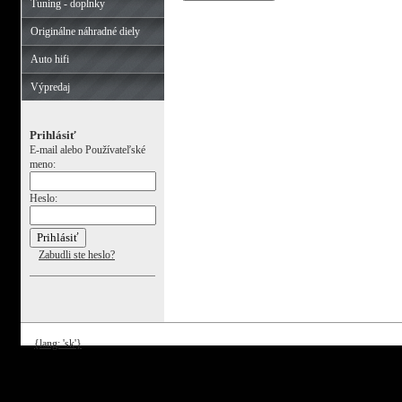
Tuning - doplnky
Originálne náhradné diely
Auto hifi
Výpredaj
Prihlásiť
E-mail alebo Používateľské
meno:
Heslo:
Zabudli ste heslo?
{lang: 'sk'}