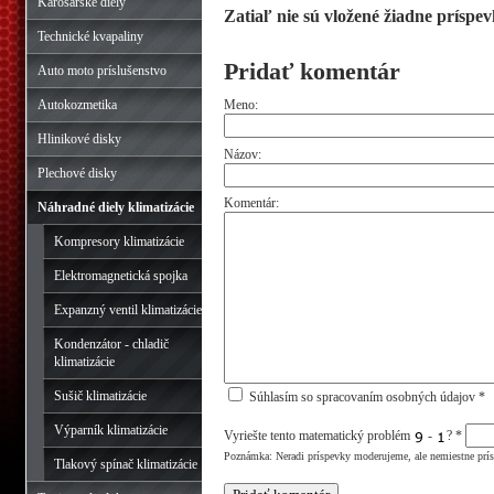
Karosárske diely
Zatiaľ nie sú vložené žiadne príspev
Technické kvapaliny
Pridať komentár
Auto moto príslušenstvo
Autokozmetika
Meno:
Hlinikové disky
Názov:
Plechové disky
Komentár:
Náhradné diely klimatizácie
Kompresory klimatizácie
Elektromagnetická spojka
Expanzný ventil klimatizácie
Kondenzátor - chladič
klimatizácie
Sušič klimatizácie
Súhlasím so spracovaním osobných údajov *
Výparník klimatizácie
Vyriešte tento matematický problém
-
?
*
Poznámka: Neradi príspevky moderujeme, ale nemiestne prí
Tlakový spínač klimatizácie