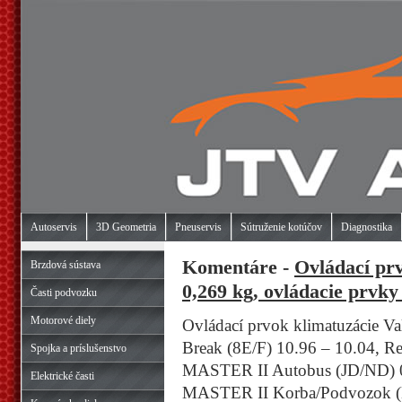
Autoservis
3D Geometria
Pneuservis
Sútruženie kotúčov
Diagnostika
Komentáre -
Ovládací prv
Brzdová sústava
0,269 kg, ovládacie prvky
Časti podvozku
Motorové diely
Ovládací prvok klimatuzácie Va
Break (8E/F) 10.96 – 10.04, 
Spojka a príslušenstvo
MASTER II Autobus (JD/ND) 03
Elektrické časti
MASTER II Korba/Podvozok (