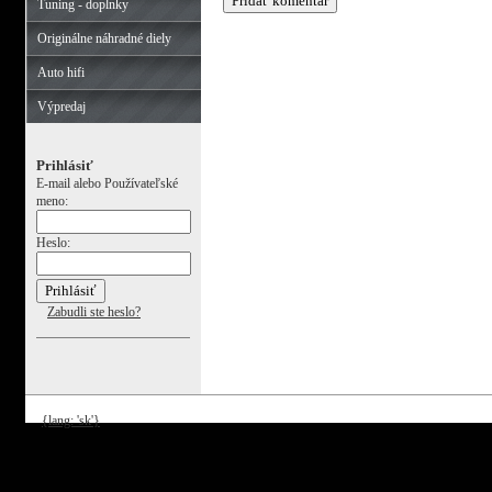
Tuning - doplnky
Originálne náhradné diely
Auto hifi
Výpredaj
Prihlásiť
E-mail alebo Používateľské
meno:
Heslo:
Zabudli ste heslo?
{lang: 'sk'}