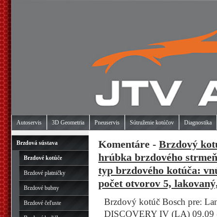
Autoservis
3D Geometria
Pneuservis
Sútruženie kotúčov
Diagnostika
Komentáre -
Brzdový kot
Brzdová sústava
hrúbka brzdového strme
Brzdové kotúče
typ brzdového kotúča: vn
Brzdové platničky
počet otvorov 5, lakovan
Brzdové bubny
Brzdový kotúč Bosch pre: L
Brzdové čeľuste
DISCOVERY IV (LA) 09.09 