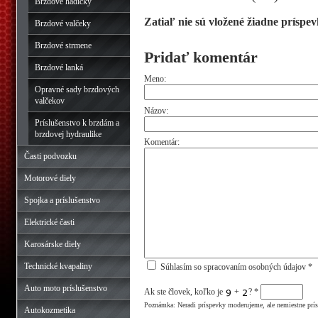
Brzdové hadičky
Zatiaľ nie sú vložené žiadne príspev
Brzdové valčeky
Brzdové strmene
Pridať komentár
Brzdové lanká
Meno:
Opravné sady brzdových
valčekov
Názov:
Príslušenstvo k brzdám a
brzdovej hydraulike
Komentár:
Časti podvozku
Motorové diely
Spojka a príslušenstvo
Elektrické časti
Karosárske diely
Technické kvapaliny
Súhlasím so spracovaním osobných údajov *
Auto moto príslušenstvo
Ak ste človek, koľko je
+
?
*
Poznámka: Neradi príspevky moderujeme, ale nemiestne prí
Autokozmetika