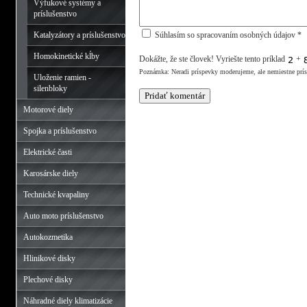
Výfukové systémy a
príslušenstvo
Katalyzátory a príslušenstvo
Súhlasím so spracovaním osobných údajov *
Homokinetické kĺby
Dokážte, že ste človek! Vyriešte tento príklad
+
Poznámka: Neradi príspevky moderujeme, ale nemiestne prí
Uloženie ramien -
silenbloky
Motorové diely
Spojka a príslušenstvo
Elektrické časti
Karosárske diely
Technické kvapaliny
Auto moto príslušenstvo
Autokozmetika
Hlinikové disky
Plechové disky
Náhradné diely klimatizácie