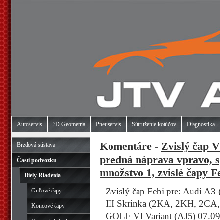
Autoservis
3D Geometria
Pneuservis
Sútruženie kotúčov
Diagnostika
Komentáre -
Zvislý čap V
Brzdová sústava
predná náprava vpravo, s
Časti podvozku
množstvo 1, zvislé čapy F
Diely Riadenia
Zvislý čap Febi pre: Audi A3
Guľové čapy
III Skrinka (2KA, 2KH, 2CA,
Koncové čapy
GOLF VI Variant (AJ5) 07.09 