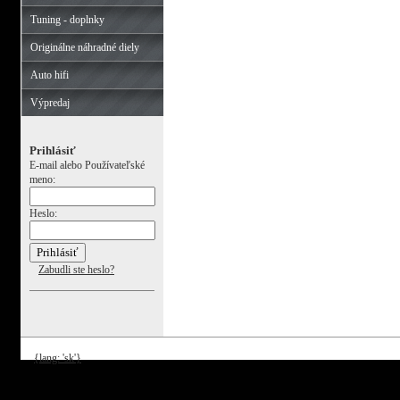
Tuning - doplnky
Originálne náhradné diely
Auto hifi
Výpredaj
Prihlásiť
E-mail alebo Používateľské
meno:
Heslo:
Zabudli ste heslo?
{lang: 'sk'}