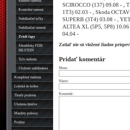
Ramená riadenia
SCIROCCO (137) 09.08 - , 
Kontrolné ramená
1T3) 02.03 - , Skoda OCTAVI
SUPERB (3T4) 03.08 - , YETI 
Stabilizačné tyčky
ALTEA XL (5P5, 5P8) 10.06 
Stabilizačné ramená
04.04 -
Zvislé čapy
Zatiaľ nie sú vložené žiadne príspev
Silentbloky FEBI
BILSTEIN
Pridať komentár
Tyče riadenia
Meno:
Uloženie stabilizátora
Kompletné riadenia
Názov:
Ložiská do kolies
Komentár:
Tlmiče pruženia
Uloženia tlmičov
Manžety poloosy
Pružiny