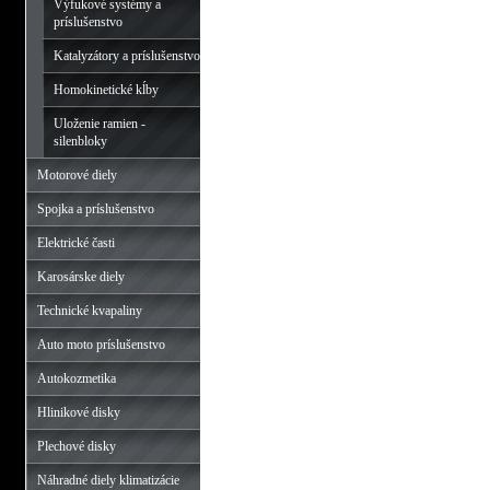
Výfukové systémy a
príslušenstvo
Katalyzátory a príslušenstvo
Homokinetické kĺby
Uloženie ramien -
silenbloky
Motorové diely
Spojka a príslušenstvo
Elektrické časti
Karosárske diely
Technické kvapaliny
Auto moto príslušenstvo
Autokozmetika
Hlinikové disky
Plechové disky
Náhradné diely klimatizácie