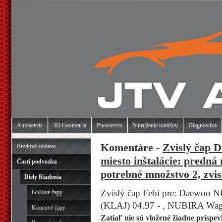
Autoservis
3D Geometria
Pneuservis
Sútruženie kotúčov
Diagnostika
Komentáre -
Zvislý čap 
Brzdová sústava
miesto inštalácie: predná
Časti podvozku
potrebné množstvo 2, zvis
Diely Riadenia
Zvislý čap Febi pre: Daewoo 
Guľové čapy
(KLAJ) 04.97 - , NUBIRA Wag
Koncové čapy
Zatiaľ nie sú vložené žiadne príspev