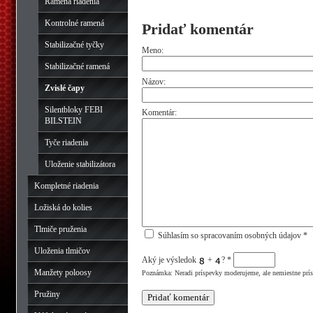
Ramená riadenia
Kontrolné ramená
Pridať komentár
Stabilizačné tyčky
Meno:
Stabilizačné ramená
Názov:
Zvislé čapy
Silentbloky FEBI
Komentár:
BILSTEIN
Tyče riadenia
Uloženie stabilizátora
Kompletné riadenia
Ložiská do kolies
Tlmiče pruženia
Súhlasím so spracovaním osobných údajov *
Uloženia tlmičov
Aký je výsledok
+
?
*
Manžety poloosy
Poznámka: Neradi príspevky moderujeme, ale nemiestne prí
Pružiny