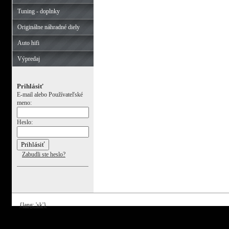
Tuning - doplnky
Originálne náhradné diely
Auto hifi
Výpredaj
Prihlásiť
E-mail alebo Používateľské
meno:
Heslo:
Zabudli ste heslo?
{lang: 'sk'}