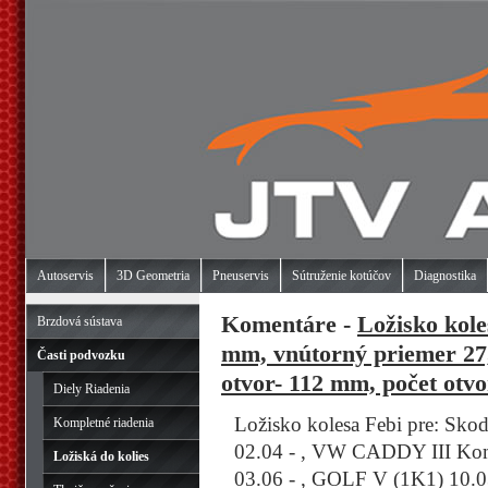
Autoservis
3D Geometria
Pneuservis
Sútruženie kotúčov
Diagnostika
Komentáre -
Ložisko kole
Brzdová sústava
mm, vnútorný priemer 27
Časti podvozku
otvor- 112 mm, počet otvor
Diely Riadenia
Ložisko kolesa Febi pre: S
Kompletné riadenia
02.04 - , VW CADDY III Kom
Ložiská do kolies
03.06 - , GOLF V (1K1) 10.0