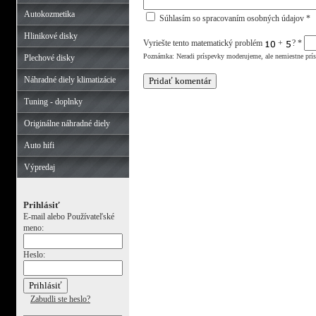
Autokozmetika
Súhlasím so spracovaním osobných údajov *
Hlinikové disky
Vyriešte tento matematický problém
+
?
*
Poznámka: Neradi príspevky moderujeme, ale nemiestne prí
Plechové disky
Náhradné diely klimatizácie
Tuning - doplnky
Originálne náhradné diely
Auto hifi
Výpredaj
Prihlásiť
E-mail alebo Používateľské
meno:
Heslo:
Zabudli ste heslo?