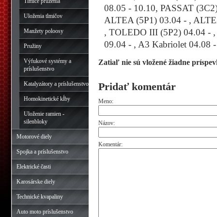
Tlmiče pruženia
08.05 - 10.10, PASSAT (3C2) 
Uloženia tlmičov
ALTEA (5P1) 03.04 - , ALTEA
, TOLEDO III (5P2) 04.04 - ,
Manžety poloosy
09.04 - , A3 Kabriolet 04.08 -
Pružiny
Výfukové systémy a
Zatiaľ nie sú vložené žiadne príspev
príslušenstvo
Katalyzátory a príslušenstvo
Pridať komentár
Homokinetické kĺby
Meno:
Uloženie ramien -
silenbloky
Názov:
Motorové diely
Komentár:
Spojka a príslušenstvo
Elektrické časti
Karosárske diely
Technické kvapaliny
Auto moto príslušenstvo