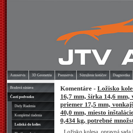
Autoservis
3D Geometria
Pneuservis
Sútruženie kotúčov
Diagnostika
Komentáre -
Ložisko kole
Brzdová sústava
16,7 mm, šírka 14,6 mm,
Časti podvozku
priemer 17,5 mm, vonkajš
Diely Riadenia
40,0 mm, miesto inštaláci
Kompletné riadenia
0,434 kg, potrebné množs
Ložiská do kolies
Ložisko kolesa, opravná sada