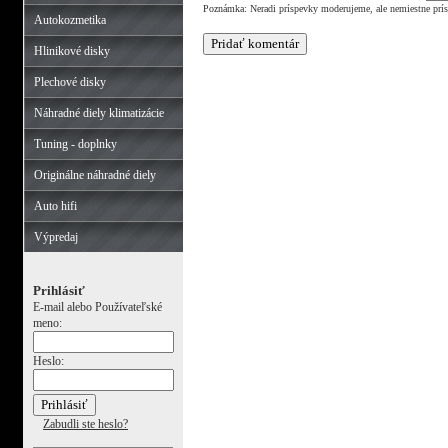
Poznámka: Neradi príspevky moderujeme, ale nemiestne prí
Autokozmetika
Hlinikové disky
Plechové disky
Náhradné diely klimatizácie
Tuning - doplnky
Originálne náhradné diely
Auto hifi
Výpredaj
Prihlásiť
E-mail alebo Používateľské
meno:
Heslo:
Zabudli ste heslo?