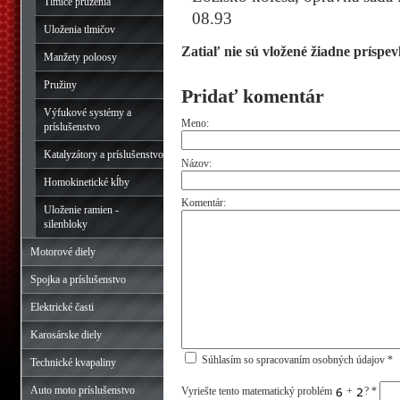
Tlmiče pruženia
08.93
Uloženia tlmičov
Zatiaľ nie sú vložené žiadne príspev
Manžety poloosy
Pružiny
Pridať komentár
Výfukové systémy a
Meno:
príslušenstvo
Katalyzátory a príslušenstvo
Názov:
Homokinetické kĺby
Komentár:
Uloženie ramien -
silenbloky
Motorové diely
Spojka a príslušenstvo
Elektrické časti
Karosárske diely
Súhlasím so spracovaním osobných údajov *
Technické kvapaliny
Auto moto príslušenstvo
Vyriešte tento matematický problém
+
?
*