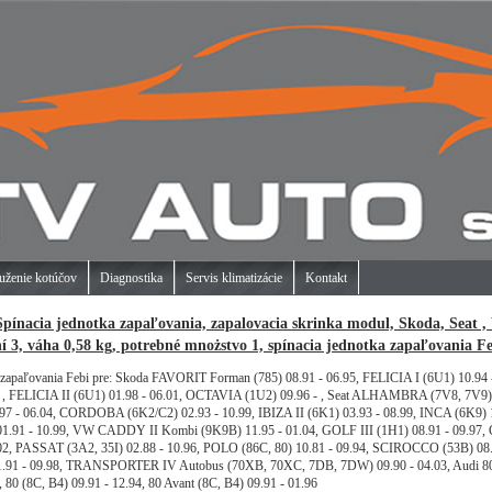
uženie kotúčov
Diagnostika
Servis klimatizácie
Kontakt
Spínacia jednotka zapaľovania, zapalovacia skrinka modul, Skoda, Seat ,
ní 3, váha 0,58 kg, potrebné mnożstvo 1, spínacia jednotka zapaľovania F
a zapaľovania Febi pre: Skoda FAVORIT Forman (785) 08.91 - 06.95, FELICIA I (6U1) 10.94 
- , FELICIA II (6U1) 01.98 - 06.01, OCTAVIA (1U2) 09.96 - , Seat ALHAMBRA (7V8, 7V9) 
 - 06.04, CORDOBA (6K2/C2) 02.93 - 10.99, IBIZA II (6K1) 03.93 - 08.99, INCA (6K9) 1
1.91 - 10.99, VW CADDY II Kombi (9K9B) 11.95 - 01.04, GOLF III (1H1) 08.91 - 09.97, 
.02, PASSAT (3A2, 35I) 02.88 - 10.96, POLO (86C, 80) 10.81 - 09.94, SCIROCCO (53B) 08.
91 - 09.98, TRANSPORTER IV Autobus (70XB, 70XC, 7DB, 7DW) 09.90 - 04.03, Audi 80
, 80 (8C, B4) 09.91 - 12.94, 80 Avant (8C, B4) 09.91 - 01.96