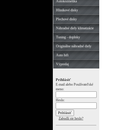
Autokozmetika
Hlinikové disky
Plechové disky
Náhradné diely klimatizácie
Tuning - doplnky
Originálne náhradné diely
Auto hifi
Výpredaj
Prihlásiť
E-mail alebo Používateľské
meno:
Heslo:
Zabudli ste heslo?