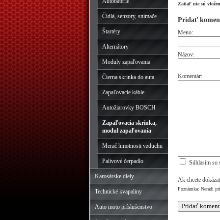
Autobatérie
Zatiaľ nie sú vlože
Čidlá, senzory, snímače
Pridať komen
Štartéry
Meno:
Alternátory
Názov:
Moduly zapaľovania
Komentár:
Čierna skrinka do auta
Zapaľovacie káble
Autožiarovky BOSCH
Zapaľovacia skrinka,
modul zapaľovania
Merač hmotnosti vzduchu
Palivové čerpadlo
Súhlasím so 
Karosárske diely
Ak chcete dokázať
Poznámka: Neradi pr
Technické kvapaliny
Auto moto príslušenstvo