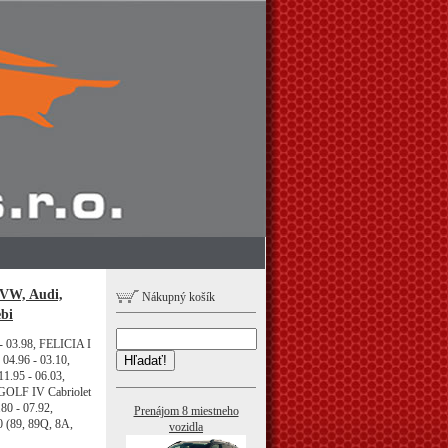
 VW, Audi,
Nákupný košík
ebi
- 03.98, FELICIA I
04.96 - 03.10,
Hľadať!
1.95 - 06.03,
GOLF IV Cabriolet
80 - 07.92,
Prenájom 8 miestneho
 (89, 89Q, 8A,
vozidla