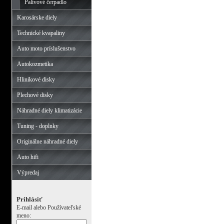
Palivové čerpadlo
Karosárske diely
Technické kvapaliny
Auto moto príslušenstvo
Autokozmetika
Hlinikové disky
Plechové disky
Náhradné diely klimatizácie
Tuning - doplnky
Originálne náhradné diely
Auto hifi
Výpredaj
Prihlásiť
E-mail alebo Používateľské
meno: