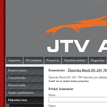
Autoservis
3D Geometria
Pneuservis
Sútruženie kotúčov
Diagnostika
Komentáre -
Žiarovka Bosch H1 24V 70
Brzdová sústava
Žiarovky Bosch H1 24V 70W žiarovky pre nákladn
Časti podvozku
Zatiaľ nie sú vložené žiadne príspevky.
Motorové diely
Pridať komentár
Spojka a príslušenstvo
Meno:
Elektrické časti
Názov: