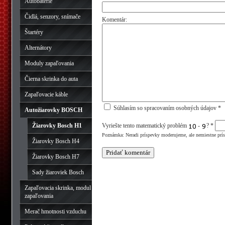
Autobatérie
Čidlá, senzory, snímače
Komentár:
Štartéry
Alternátory
Moduly zapaľovania
Čierna skrinka do auta
Zapaľovacie káble
Súhlasím so spracovaním osobných údajov *
Autožiarovky BOSCH
Žiarovky Bosch H1
Vyriešte tento matematický problém
-
?
*
Poznámka: Neradi príspevky moderujeme, ale nemiestne prí
Žiarovky Bosch H4
Žiarovky Bosch H7
Sady žiaroviek Bosch
Zapaľovacia skrinka, modul
zapaľovania
Merač hmotnosti vzduchu