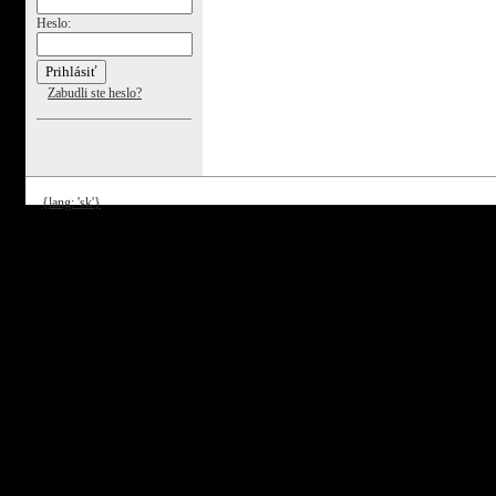
Heslo:
Zabudli ste heslo?
{lang: 'sk'}