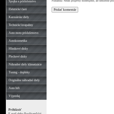
Poznámka: Neradi príspevky moderujeme, ale nemiestne prí
Spojka a príslušenstvo
Elektrické časti
Karosárske diely
Technické kvapaliny
Auto moto príslušenstvo
Autokozmetika
Hlinikové disky
Plechové disky
Náhradné diely klimatizácie
Tuning - doplnky
Originálne náhradné diely
Auto hifi
Výpredaj
Prihlásiť
E-mail alebo Používateľské