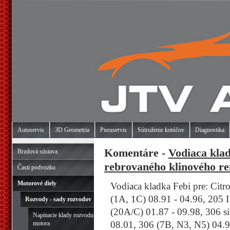
Autoservis
3D Geometria
Pneuservis
Sútruženie kotúčov
Diagnostika
Komentáre -
Vodiaca klad
Brzdová sústava
rebrovaného klinového re
Časti podvozku
Motorové diely
Vodiaca kladka Febi pre: Cit
(1A, 1C) 08.91 - 04.96, 205 I
Rozvody - sady rozvodov
(20A/C) 01.87 - 09.98, 306 s
Napínacie klady rozvodu
08.01, 306 (7B, N3, N5) 04.9
motora