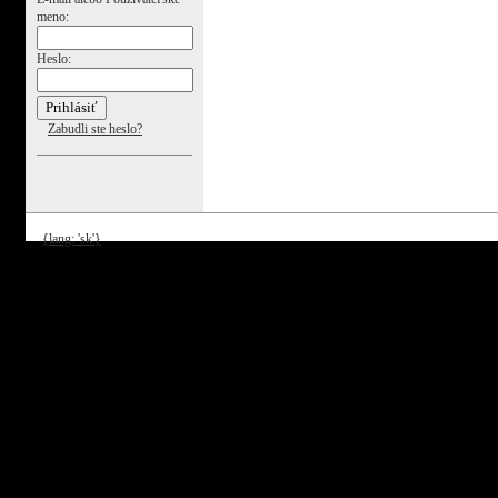
meno:
Heslo:
Zabudli ste heslo?
{lang: 'sk'}