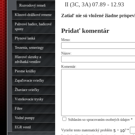
II (3C, 3A) 07.89 - 12.93
Rozvodový remeň
Klinové-drážkové remene
Zatiaľ nie sú vložené žiadne príspev
Palivové hadice, hadicové
spony
Pridať komentár
Plynové lanká
Meno:
Tesnenia, semeringy
Názov:
Hlavové skrutky a
zdvíhatká ventilov
Komentár:
Piestne krúžky
Zapaľovacie sviečky
Žhaviace sviečky
Vstrekovacie trysky
Filtre
Vodné pumpy
Súhlasím so spracovaním osobných údajov *
EGR ventil
Vyriešte tento matematický problém
+
?
*