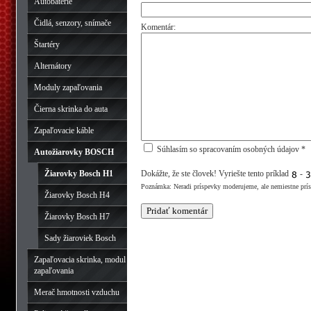
Autobatérie
Čidlá, senzory, snímače
Komentár:
Štartéry
Alternátory
Moduly zapaľovania
Čierna skrinka do auta
Zapaľovacie káble
Súhlasím so spracovaním osobných údajov *
Autožiarovky BOSCH
Žiarovky Bosch H1
Dokážte, že ste človek! Vyriešte tento príklad
-
Poznámka: Neradi príspevky moderujeme, ale nemiestne prí
Žiarovky Bosch H4
Žiarovky Bosch H7
Sady žiaroviek Bosch
Zapaľovacia skrinka, modul
zapaľovania
Merač hmotnosti vzduchu