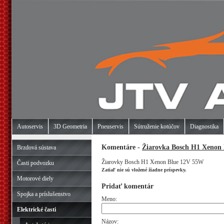
Autoservis
3D Geometria
Pneuservis
Sútruženie kotúčov
Diagnostika
Komentáre -
Žiarovka Bosch H1 Xenon
Brzdová sústava
Žiarovky Bosch H1 Xenon Blue 12V 55W
Časti podvozku
Zatiaľ nie sú vložené žiadne príspevky.
Motorové diely
Pridať komentár
Spojka a príslušenstvo
Meno:
Elektrické časti
Názov: