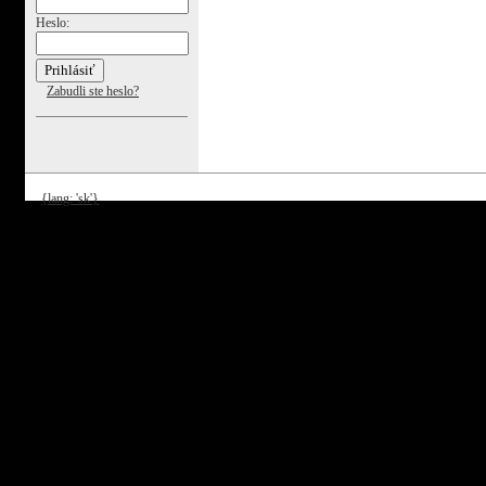
Heslo:
Zabudli ste heslo?
{lang: 'sk'}