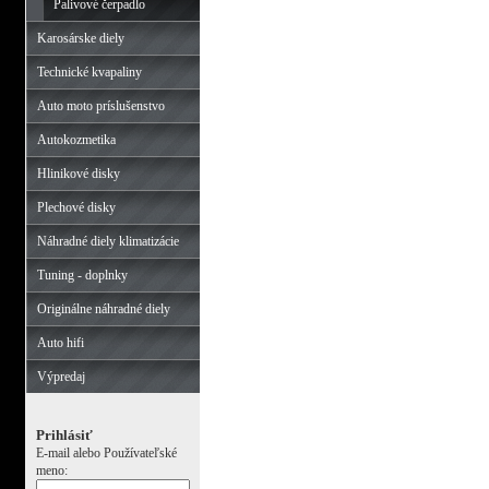
Palivové čerpadlo
Karosárske diely
Technické kvapaliny
Auto moto príslušenstvo
Autokozmetika
Hlinikové disky
Plechové disky
Náhradné diely klimatizácie
Tuning - doplnky
Originálne náhradné diely
Auto hifi
Výpredaj
Prihlásiť
E-mail alebo Používateľské
meno: