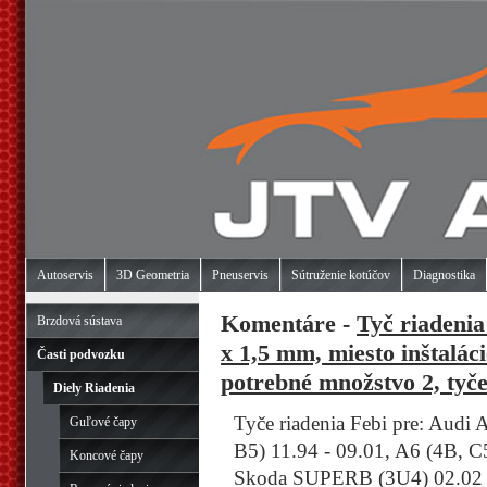
Autoservis
3D Geometria
Pneuservis
Sútruženie kotúčov
Diagnostika
Komentáre -
Tyč riadenia
Brzdová sústava
x 1,5 mm, miesto inštalác
Časti podvozku
potrebné množstvo 2, tyče
Diely Riadenia
Tyče riadenia Febi pre: Audi
Guľové čapy
B5) 11.94 - 09.01, A6 (4B, C
Koncové čapy
Skoda SUPERB (3U4) 02.02 -