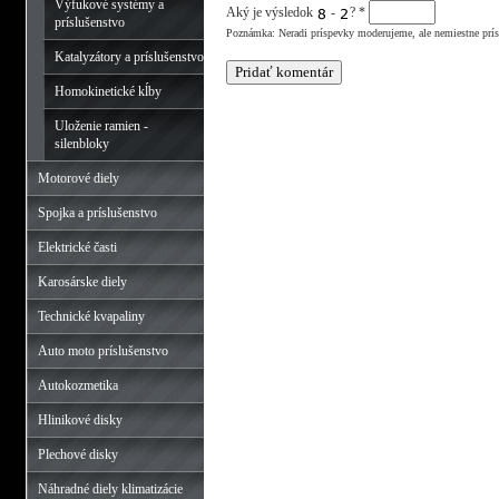
Výfukové systémy a
Aký je výsledok
-
?
*
príslušenstvo
Poznámka: Neradi príspevky moderujeme, ale nemiestne prí
Katalyzátory a príslušenstvo
Homokinetické kĺby
Uloženie ramien -
silenbloky
Motorové diely
Spojka a príslušenstvo
Elektrické časti
Karosárske diely
Technické kvapaliny
Auto moto príslušenstvo
Autokozmetika
Hlinikové disky
Plechové disky
Náhradné diely klimatizácie