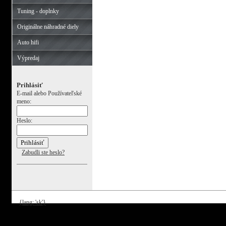
Tuning - doplnky
Originálne náhradné diely
Auto hifi
Výpredaj
Prihlásiť
E-mail alebo Používateľské
meno:
Heslo:
Zabudli ste heslo?
{lang: 'sk'}