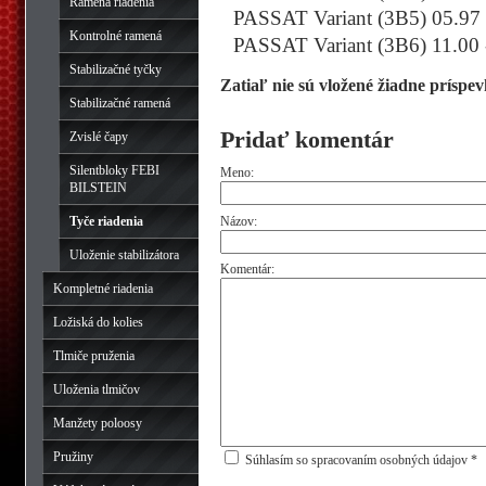
Ramená riadenia
PASSAT Variant (3B5) 05.97 
Kontrolné ramená
PASSAT Variant (3B6) 11.00 
Stabilizačné tyčky
Zatiaľ nie sú vložené žiadne príspev
Stabilizačné ramená
Pridať komentár
Zvislé čapy
Silentbloky FEBI
Meno:
BILSTEIN
Názov:
Tyče riadenia
Uloženie stabilizátora
Komentár:
Kompletné riadenia
Ložiská do kolies
Tlmiče pruženia
Uloženia tlmičov
Manžety poloosy
Pružiny
Súhlasím so spracovaním osobných údajov *