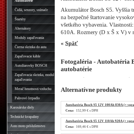
Autobatérie
Akumulátor Bosch S5. Vyššia t
Čidlá, senzory, snímače
na bezpečné štartovanie vysok
Štartéry
všetkého vybavenia. Vlastnosti:
Alternátory
610A. Rozmery (D x Š x V) v
Moduly zapaľovania
«
Späť
Čierna skrinka do auta
Zapaľovacie káble
Fotogaléria - Autobatéria
Autožiarovky BOSCH
autobatérie
Zapaľovacia skrinka, modul
zapaľovania
Alternatívne produkty
Merač hmotnosti vzduchu
Palivové čerpadlo
Autobatéria Bosch S5 12V 100Ah 830A (+ vpra
Karosárske diely
Cena:
152,99 € s DPH
Technické kvapaliny
Autobatéria Bosch S5 12V 110Ah 920A (+ vpra
Auto moto príslušenstvo
Cena:
169,46 € s DPH