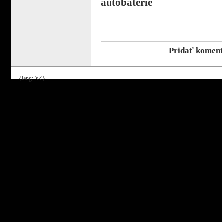
autobatérie
Pridať komen
{lang: 'sk'}