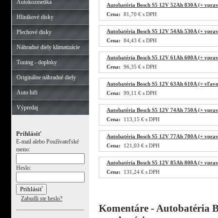
Autokozmetika
Autobatéria Bosch S5 12V 52Ah 830A (+ vprav
Cena:
81,70 € s DPH
Hlinikové disky
Autobatéria Bosch S5 12V 54Ah 530A (+ vprav
Plechové disky
Cena:
84,43 € s DPH
Náhradné diely klimatizácie
Autobatéria Bosch S5 12V 61Ah 600A (+ vprav
Tuning - doplnky
Cena:
96,35 € s DPH
Originálne náhradné diely
Autobatéria Bosch S5 12V 63Ah 610A (+ vľavo
Auto hifi
Cena:
99,11 € s DPH
Výpredaj
Autobatéria Bosch S5 12V 74Ah 750A (+ vprav
Cena:
113,15 € s DPH
Prihlásiť
Autobatéria Bosch S5 12V 77Ah 780A (+ vprav
E-mail alebo Používateľské
Cena:
121,03 € s DPH
meno:
Autobatéria Bosch S5 12V 85Ah 800A (+ vprav
Heslo:
Cena:
131,24 € s DPH
Zabudli ste heslo?
Komentáre - Autobatéria 