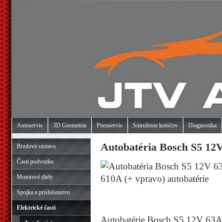
Autoservis
3D Geometria
Pneuservis
Sútruženie kotúčov
Diagnostika
Autobatéria Bosch S5 12V
Brzdová sústava
Časti podvozku
Motorové diely
Spojka a príslušenstvo
Elektrické časti
Autobatérie Bosch S5 12V 63Ah