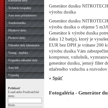
Karosárske diely
Generátor dusíku NITROTECH F
Technické kvapaliny
výrobu dusíka
Auto moto príslušenstvo
Generátor dusíku NITROTECH F
Autokozmetika
výrobu dusíku o objeme 5 m3/ho
Hlinikové disky
Generátor k výrobe dusíka potr
Plechové disky
tlaku 12 bar(p), ktorý je vysu
EUR bez DPH je vrátane 200 ks k
Náhradné diely klimatizácie
výrobu dusíka Vám zabezpečíme 
Tuning - doplnky
kompresor, vzdušník, vymrazovac
Originálne náhradné diely
generátor dusíku, jemný filter 
Auto hifi
stlačeného vzduchu a rozvodov
Výpredaj
«
Späť
Prihlásiť
Fotogaléria - Generátor
E-mail alebo Používateľské
meno:
Heslo: