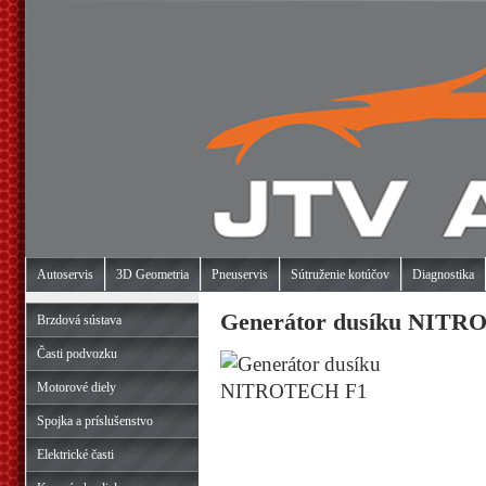
Autoservis
3D Geometria
Pneuservis
Sútruženie kotúčov
Diagnostika
Generátor dusíku NIT
Brzdová sústava
Časti podvozku
Motorové diely
Spojka a príslušenstvo
Elektrické časti