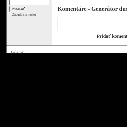
Komentáre - Generátor 
Zabudli ste heslo?
Pridať komen
{lang: 'sk'}