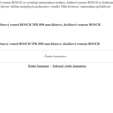
é) remene BOSCH sa vyznačujú mimoriadnou kvalitou, drážkové remene BOSCH sú dodávané 
iel pre väčšinu európskych producentov vozidiel. Dlhá životnosť, mimoriadna spoľahlivosť.
 Klinový remeň BOSCH 5PK 890 mm klinové, drážkové remene BOSCH
linový remeň BOSCH 5PK 890 mm klinové, drážkové remene BOSCH
- Žiadne komentáre -
Pridať komentár
|
Zobraziť všetky komentáre