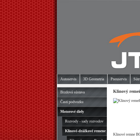
Autoservis
3D Geometria
Pneuservis
Sútr
Klinový rem
Brzdová sústava
Časti podvozku
Motorové diely
Rozvody - sady rozvodov
Klinové-drážkové remene
Klinové remne 