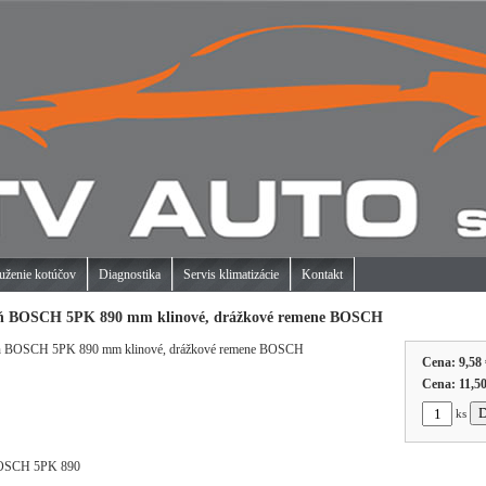
uženie kotúčov
Diagnostika
Servis klimatizácie
Kontakt
eň BOSCH 5PK 890 mm klinové, drážkové remene BOSCH
Cena:
9,58 
Cena:
11,50
ks
BOSCH 5PK 890