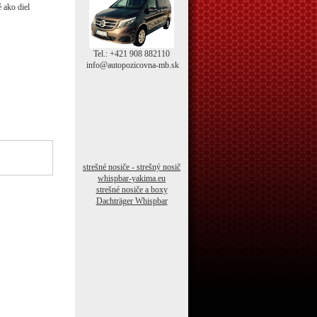
ako diel
Tel.: +421 908 882110
info@autopozicovna-mb.sk
strešné nosiče - strešný nosič
whispbar-yakima.eu
strešné nosiče a boxy
Dachträger Whispbar