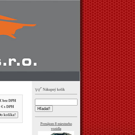
Nákupný košík
€
bez DPH
 €
s DPH
Hľadať!
Prenájom 8 miestneho
vozidla