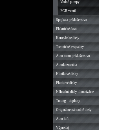
Vodné pumpy
EGR ventil
Spojka a príslušenstvo
Elektrické časti
Karosárske diely
Technické kvapaliny
Auto moto príslušenstvo
Autokozmetika
Hlinikové disky
Plechové disky
Náhradné diely klimatizácie
Tuning - doplnky
Originálne náhradné diely
Auto hifi
Výpredaj