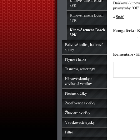
Klinové remene Bosch
Drážkové (klinov
3PK
prvovýroby "OE" d
Klinové remene Bosch
«
Späť
4PK
Klinové remene Bosch
Fotogaléria -
5PK
Palivové hadice, hadicové
spony
Komentáre - K
Plynové lanká
Tesnenia, semeringy
Hlavové skrutky a
zdvíhatká ventilov
Piestne krúžky
Zapaľovacie sviečky
Žhaviace sviečky
Vstrekovacie trysky
Filtre