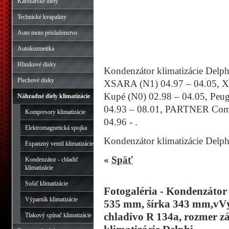
Karosárske diely
Technické kvapaliny
Auto moto príslušenstvo
Autokozmetika
Hlinikové disky
Kondenzátor klimatizácie Delp
Plechové disky
XSARA (N1) 04.97 – 04.05, 
Kupé (N0) 02.98 – 04.05, Peug
Náhradné diely klimatizácie
04.93 – 08.01, PARTNER Comb
Kompresory klimatizácie
04.96 - .
Elektromagnetická spojka
Kondenzátor klimatizácie Delph
Expanzný ventil klimatizácie
«
Späť
Kondenzátor - chladič
klimatizácie
Sušič klimatizácie
Fotogaléria - Kondenzátor 
Výparník klimatizácie
535 mm, šírka 343 mm,vVý
chladivo R 134a, rozmer zá
Tlakový spínač klimatizácie