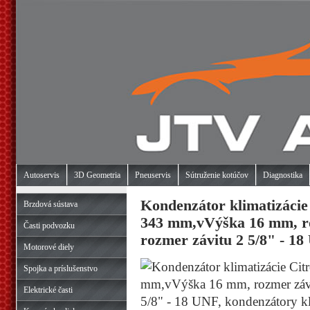
Autoservis
3D Geometria
Pneuservis
Sútruženie kotúčov
Diagnostika
Kondenzátor klimatizácie
Brzdová sústava
343 mm,vVýška 16 mm, roz
Časti podvozku
rozmer závitu 2 5/8" - 18
Motorové diely
Spojka a príslušenstvo
Elektrické časti