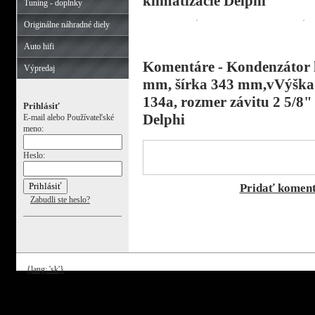
klimatizácie Delphi
Tuning - doplnky
Originálne náhradné diely
Auto hifi
Komentáre - Kondenzátor k
Výpredaj
mm, šírka 343 mm,vVýška 
134a, rozmer závitu 2 5/8"
Prihlásiť
Delphi
E-mail alebo Používateľské
meno:
Heslo:
Pridať komen
Zabudli ste heslo?
{lang: 'sk'}