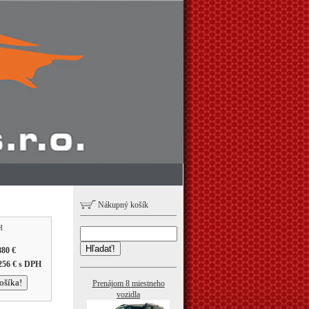
Nákupný košík
H
Hľadať!
880 €
256 €
s DPH
Prenájom 8 miestneho
vozidla