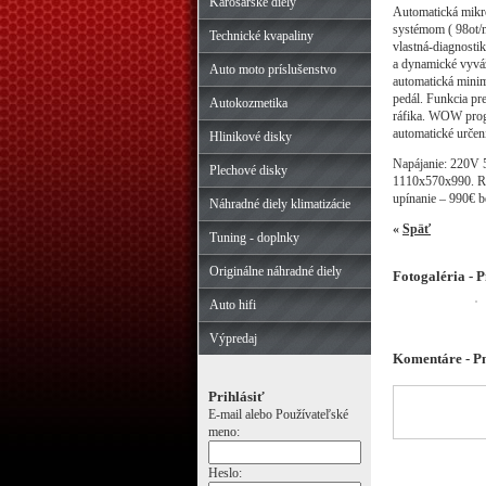
Karosárske diely
Automatická mikr
systémom ( 98ot/m
Technické kvapaliny
vlastná-diagnosti
a dynamické vyváž
Auto moto príslušenstvo
automatická minim
pedál. Funkcia pr
Autokozmetika
ráfika. WOW progr
automatické určen
Hlinikové disky
Napájanie: 220V 
Plechové disky
1110x570x990. Ro
upínanie – 990€ 
Náhradné diely klimatizácie
«
Späť
Tuning - doplnky
Originálne náhradné diely
Fotogaléria -
Auto hifi
Výpredaj
Komentáre - P
Prihlásiť
E-mail alebo Používateľské
meno:
Heslo: