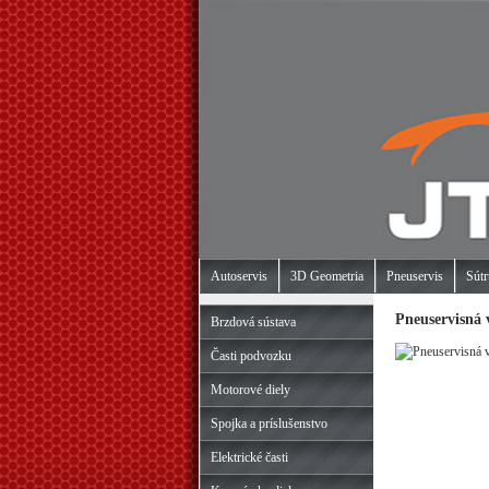
Autoservis
3D Geometria
Pneuservis
Sútr
Pneuservisná
Brzdová sústava
Časti podvozku
Motorové diely
Spojka a príslušenstvo
Elektrické časti