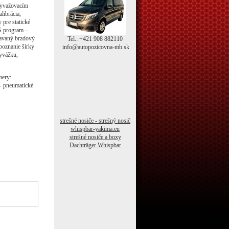
vyvažovacím
librácia,
 pre statické
RS program –
tavaný brzdový
Tel.: +421 908 882110
poznanie šírky
info@autopozicovna-mb.sk
vyvážku,
mery:
– pneumatické
strešné nosiče - strešný nosič
whispbar-yakima.eu
strešné nosiče a boxy
Dachträger Whispbar