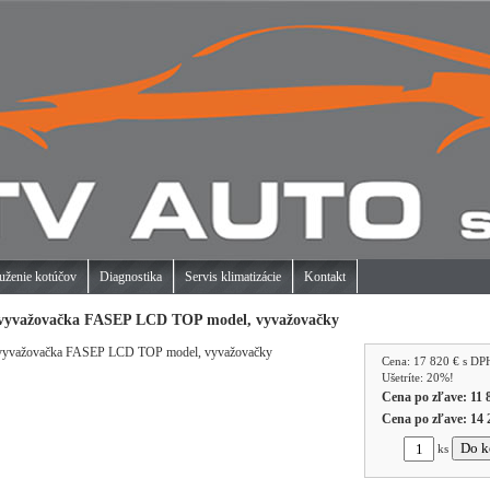
uženie kotúčov
Diagnostika
Servis klimatizácie
Kontakt
 vyvažovačka FASEP LCD TOP model, vyvažovačky
Cena:
17 820 €
s DP
Ušetríte: 20%!
Cena po zľave:
11 
Cena po zľave:
14 
ks