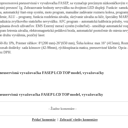
oprocesorová pneuservisná v vyvažovačka FASEP, sa vyznačuje precíznym nízkootáčkovým 
in) presnosť 1g. Zobrazovanie hodnoty nevyvážku na dvojitom LED displeji. Funkcie: samoka
ka, automatický štart-stop systém, moto program, manuálne zadávanie rozmeru kolesa, programy
enie, ALU – programy, funkcia rozdelenia závažia, skrývanie závažia za lúče, špeciálny MA
alizácia zvyškového statického nevyvážku. AFC program – automatická kalibrácia príruby, vs
epínania dvoch užívateľov. EMS Externý merací systém (voliteľné) - umožňuje automatické roz
am šetrenia závažia, elektromagnetická pedálová brzda, automatické pootočenie do miesta ne
ie druhu vyváženia, pozičný laser.
50-Hz 1Ph, Priemer ráfikov: 8“(200 mm)-26“(650 mm), Šírka kolesa: max 16“ (415mm), Roz
zsah dodávky: sada kónusov (42-98mm), rýchloupínacia matica, pneuservisné kliešte. Opcia 
bez DPH.
 Pneuservisná vyvažovačka FASEP LCD TOP model, vyvažovačky
neuservisná vyvažovačka FASEP LCD TOP model, vyvažovačky
- Žiadne komentáre -
Pridať komentár
|
Zobraziť všetky komentáre