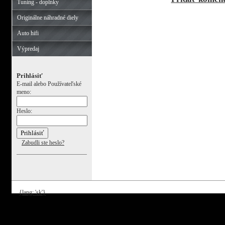
Tuning - doplnky
Originálne náhradné diely
Auto hifi
Výpredaj
Prihlásiť
E-mail alebo Používateľské
meno:
Heslo:
Zabudli ste heslo?
{lang: 'sk'}