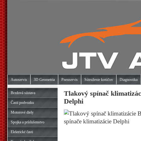
Autoservis
3D Geometria
Pneuservis
Sútruženie kotúčov
Diagnostika
Tlakový spínač klimatizác
Brzdová sústava
Delphi
Časti podvozku
Motorové diely
Spojka a príslušenstvo
Elektrické časti