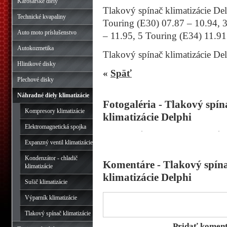
Karosárske diely
Tlakový spínač klimatizácie D
Technické kvapaliny
Touring (E30) 07.87 – 10.94, 3
Auto moto príslušenstvo
– 11.95, 5 Touring (E34) 11.91
Autokozmetika
Tlakový spínač klimatizácie Del
Hlinikové disky
«
Späť
Plechové disky
Náhradné diely klimatizácie
Fotogaléria - Tlakový spín
Kompresory klimatizácie
klimatizácie Delphi
Elektromagnetická spojka
Expanzný ventil klimatizácie
Kondenzátor - chladič
Komentáre - Tlakový spína
klimatizácie
klimatizácie Delphi
Sušič klimatizácie
Výparník klimatizácie
Tlakový spínač klimatizácie
Pridať komen