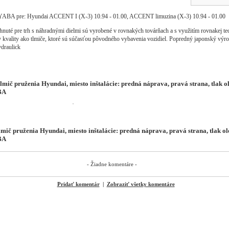
YABA pre: Hyundai ACCENT I (X-3) 10.94 - 01.00, ACCENT limuzina (X-3) 10.94 - 01.00
uté pre trh s náhradnými dielmi sú vyrobené v rovnakých továrňach a s využitím rovnakej te
 kvality ako tlmiče, ktoré sú súčasťou pôvodného vybavenia vozidiel. Popredný japonský výr
draulick
lmič pruženia Hyundai, miesto inštalácie: predná náprava, pravá strana, tlak ol
BA
ič pruženia Hyundai, miesto inštalácie: predná náprava, pravá strana, tlak ole
BA
- Žiadne komentáre -
Pridať komentár
|
Zobraziť všetky komentáre