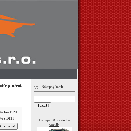
lmiče pruženia
Nákupný košík
Hľadať!
0 €
bez DPH
8 €
s DPH
Prenájom 8 miestneho
vozidla