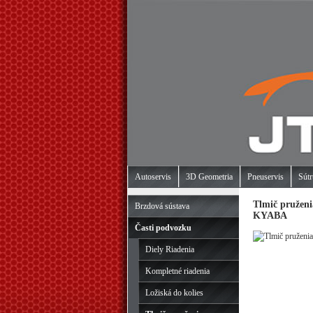
Autoservis
3D Geometria
Pneuservis
Sútr
Tlmič pruženia
Brzdová sústava
KYABA
Časti podvozku
Diely Riadenia
Kompletné riadenia
Ložiská do kolies