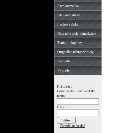
Autokozmetika
Hlinikové disky
Plechové disky
Náhradné diely klimatizácie
Tuning - doplnky
Originálne náhradné diely
Auto hifi
Výpredaj
Prihlásiť
E-mail alebo Používateľské
meno:
Heslo:
Zabudli ste heslo?