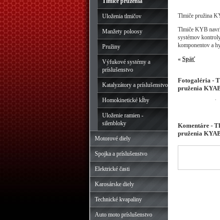
Tlmiče pruženia
Tlmiče pružina K
Uloženia tlmičov
Tlmiče KYB navrhn
Manžety poloosy
systémov kontroly
komponentov a hy
Pružiny
«
Späť
Výfukové systémy a
príslušenstvo
Fotogaléria - T
Katalyzátory a príslušenstvo
pruženia KYA
Homokinetické kĺby
Uloženie ramien -
silenbloky
Komentáre - Tlm
pruženia KYA
Motorové diely
Spojka a príslušenstvo
Elektrické časti
Karosárske diely
Technické kvapaliny
Auto moto príslušenstvo