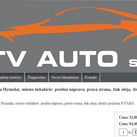
uženie kotúčov
Diagnostika
Servis klimatizácie
Kontakt
 Hyundai, miesto inštalácie: predná náprava, pravá strana, tlak oleja, t
Cena:
52,9
Cena:
63,4
ks