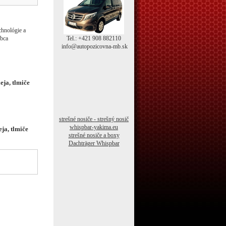
chnológie a
Tel.: +421 908 882110
obca
info@autopozicovna-mb.sk
eja, tlmiče
strešné nosiče - strešný nosič
whispbar-yakima.eu
ja, tlmiče
strešné nosiče a boxy
Dachträger Whispbar