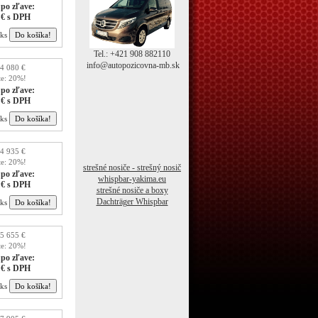
po zľave:
 € s DPH
ks
Tel.: +421 908 882110
info@autopozicovna-mb.sk
4 080 €
te: 20%!
po zľave:
 € s DPH
ks
4 935 €
te: 20%!
strešné nosiče - strešný nosič
po zľave:
whispbar-yakima.eu
 € s DPH
strešné nosiče a boxy
Dachträger Whispbar
ks
5 655 €
te: 20%!
po zľave:
 € s DPH
ks