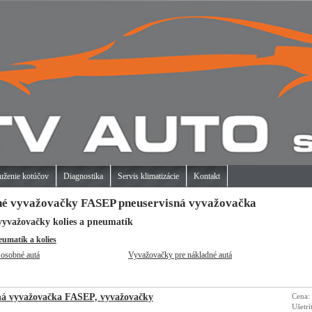
uženie kotúčov
Diagnostika
Servis klimatizácie
Kontakt
né vyvažovačky FASEP pneuservisná vyvažovačka
vyvažovačky kolies a pneumatík
umatík a kolies
osobné autá
Vyvažovačky pre nákladné autá
ná vyvažovačka FASEP, vyvažovačky
Cena:
Ušetrí