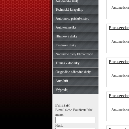
Karosárske diely
Automatická
Technické kvapaliny
Auto moto príslušenstvo
Autokozmetika
Pneuservis
Hlinikové disky
Automatická
Plechové disky
Náhradné diely klimatizácie
Pneuservis
Tuning - doplnky
Originálne náhradné diely
Automatická
Auto hifi
Výpredaj
Pneuservis
Prihlásiť
Automatická
E-mail alebo Používateľské
meno:
Heslo: