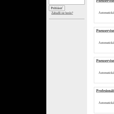
Pneuservis
Automatická
Zabudli ste heslo?
Pneuservis
Automatická
Pneuservis
Automatická
Profesioná
Automatická