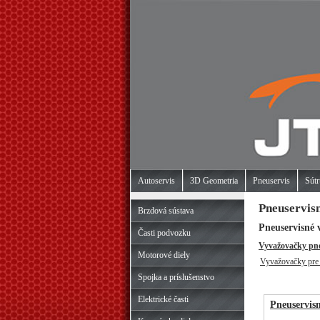
Autoservis
3D Geometria
Pneuservis
Sútr
Pneuservis
Brzdová sústava
Pneuservisné 
Časti podvozku
Vyvažovačky pne
Motorové diely
Vyvažovačky pre 
Spojka a príslušenstvo
Elektrické časti
Pneuservis