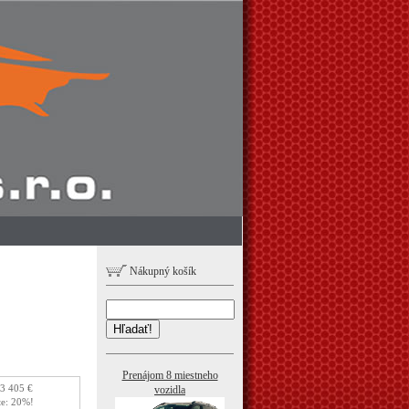
Nákupný košík
Hľadať!
Prenájom 8 miestneho
3 405 €
vozidla
te: 20%!